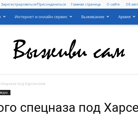
Зарегистрироваться/Присоединиться
Главная страница
О сайте
Об авт
о
Интернет и онлайн сервис
Выживание
Армия
 спецназа под Харсеноем
Выживи
ведка.
ого спецназа под Харс
сам