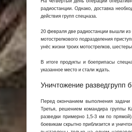
На четвёртый день операции оперативн
радиостанции. Однако, доставка необх
действия групп спецназа.
20 февраля две радиостанции вышли из 
мотострелкового подразделения приступ
унёс жизни троих мотострелков, шестеры
В итоге продукты и боеприпасы спецн
указанное место и стали ждать.
Уничтожение разведгрупп 
Перед окончанием выполнения задачи 
Третья, решением командира группы К
разведки примерно 1,5-3 км по прямой
боевикам скрытно приблизится и уничто
выставлены только на одном направле