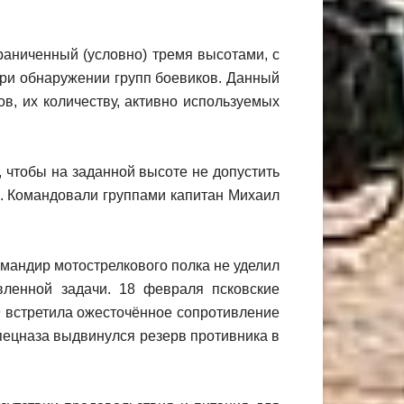
раниченный (условно) тремя высотами, с
при обнаружении групп боевиков. Данный
ов, их количеству, активно используемых
, чтобы на заданной высоте не допустить
а. Командовали группами капитан Михаил
омандир мотострелкового полка не уделил
ленной задачи. 18 февраля псковские
9 встретила ожесточённое сопротивление
пецназа выдвинулся резерв противника в