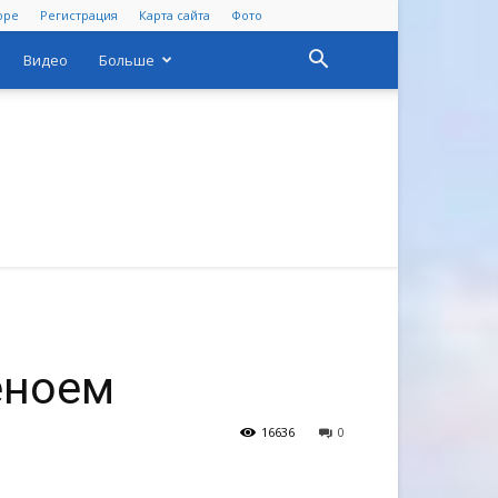
оре
Регистрация
Карта сайта
Фото
Видео
Больше
еноем
16636
0