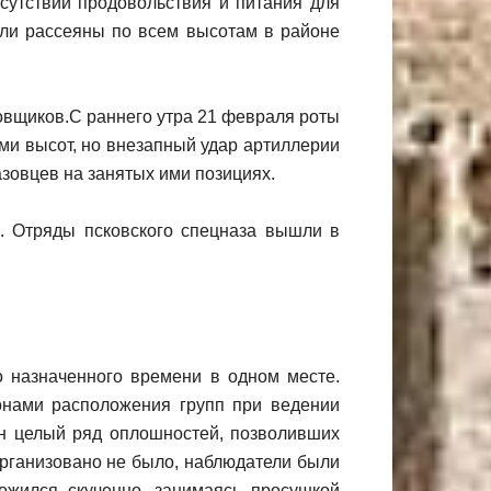
сутствии продовольствия и питания для
ыли рассеяны по всем высотам в районе
овщиков.С раннего утра 21 февраля роты
ми высот, но внезапный удар артиллерии
зовцев на занятых ими позициях.
. Отряды псковского спецназа вышли в
 назначенного времени в одном месте.
онами расположения групп при ведении
ен целый ряд оплошностей, позволивших
организовано не было, наблюдатели были
ожился скученно, занимаясь просушкой