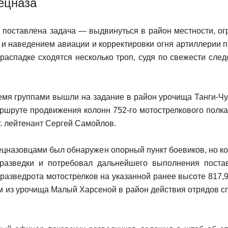
ецназа
поставлена задача — выдвинуться в район местности, ог
и наведением авиации и корректировки огня артиллерии 
 распадке сходятся несколько троп, судя по свежести след
емя группами вышли на задание в район урочища Танги-Чу
ршруте продвижения колонн 752-го мотострелкового полк
т. лейтенант Сергей Самойлов.
спецназовцами был обнаружен опорный пункт боевиков, но к
разведки и потребовал дальнейшего выполнения постав
разведрота мотострелков на указанной ранее высоте 817,
ем из урочища Малый Харсеной в район действия отрядов с