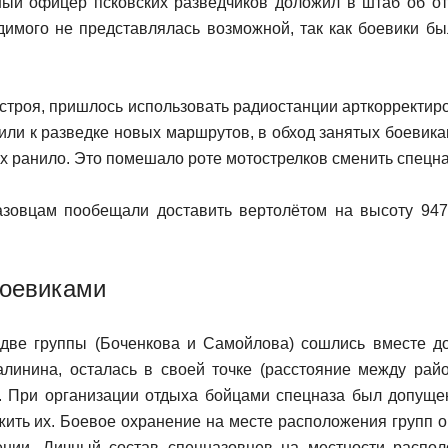
ый офицер псковских разведчиков доложил в штаб об от
одимого не представлялась возможной, так как боевики б
строя, пришлось использовать радиостанции арткорректир
или к разведке новых маршрутов, в обход занятых боевика
х ранило. Это помешало роте мотострелков сменить спецна
азовцам пообещали доставить вертолётом на высоту 947
боевиками
две группы (Боченкова и Самойлова) сошлись вместе до
алинина, осталась в своей точке (расстояние между рай
). При организации отдыха бойцами спецназа был допущ
жить их. Боевое охранение на месте расположения групп 
нии. Личный состав спецназовцев на местности распол