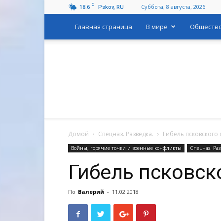
C
18.6
Суббота, 8 августа, 2026
Pskov, RU
Главная страница
В мире
Обществ
Домой
Спецназ. Разведка.
Гибель псковского
Войны, горячие точки и военные конфликты
Спецназ. Раз
Гибель псковск
По
Валерий
-
11.02.2018