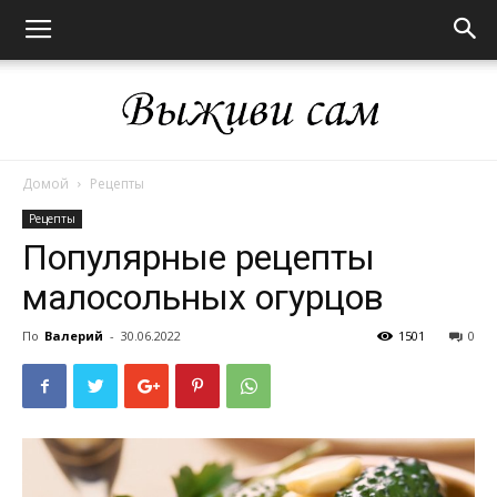
Домой
Рецепты
Выживи
Рецепты
Популярные рецепты
малосольных огурцов
сам
По
Валерий
-
30.06.2022
1501
0