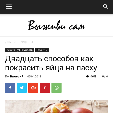
Домой
Рецепты
Выживи
Как это нужно делать
Рецепты
Двадцать способов как
покрасить яйца на пасху
сам
По
Валерий
-
05.04.2018
4699
0