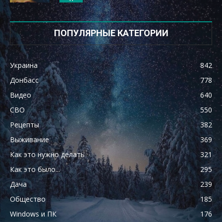
ПОПУЛЯРНЫЕ КАТЕГОРИИ
Украина
842
Донбасс
778
Видео
640
СВО
550
Рецепты
382
Выживание
369
Как это нужно делать
321
Как это было...
295
Дача
239
Общество
185
Windows и ПК
176