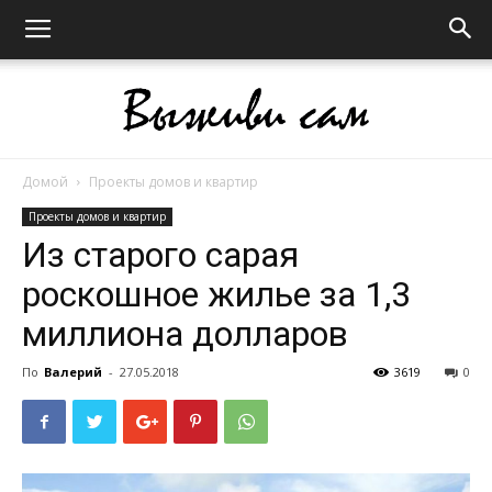
Домой
Проекты домов и квартир
Выживи
Проекты домов и квартир
Из старого сарая
роскошное жилье за 1,3
сам
миллиона долларов
По
Валерий
-
27.05.2018
3619
0