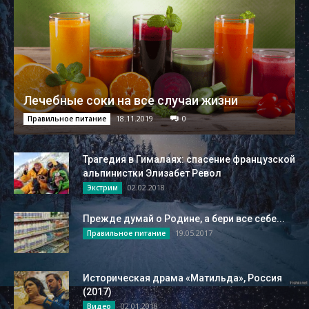
Лечебные соки на все случаи жизни
18.11.2019
0
Правильное питание
Трагедия в Гималаях: спасение французской
альпинистки Элизабет Револ
02.02.2018
Экстрим
Прежде думай о Родине, а бери все себе...
19.05.2017
Правильное питание
Историческая драма «Матильда», Россия
(2017)
02.01.2018
Видео