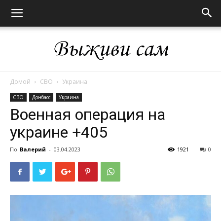
Домой
СВО
Украина
Выживи
СВО
Донбасс
Украина
Военная операция на
украине +405
сам
По
Валерий
-
03.04.2023
1921
0