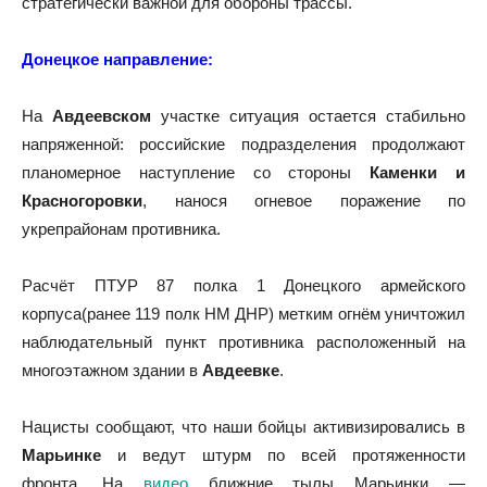
стратегически важной для обороны трассы.
Донецкое направление:
На
Авдеевском
участке ситуация остается стабильно
напряженной: российские подразделения продолжают
планомерное наступление со стороны
Каменки и
Красногоровки
, нанося огневое поражение по
укрепрайонам противника.
Расчёт ПТУР 87 полка 1 Донецкого армейского
корпуса(ранее 119 полк НМ ДНР) метким огнём уничтожил
наблюдательный пункт противника расположенный на
многоэтажном здании в
Авдеевке
.
Нацисты сообщают, что наши бойцы активизировались в
Марьинке
и ведут штурм по всей протяженности
фронта. На
видео
ближние тылы Марьинки —