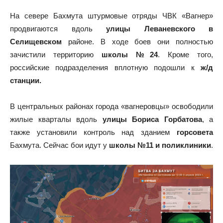
На севере Бахмута штурмовые отряды ЧВК «Вагнер»
продвигаются вдоль
улицы Леваневского в
Селищевском
районе. В ходе боев они полностью
зачистили территорию
школы №24
. Кроме того,
российские подразделения вплотную подошли к
ж/д
станции.
В центральных районах города «вагнеровцы» освободили
жилые кварталы вдоль
улицы Бориса Горбатова
, а
также установили контроль над зданием
горсовета
Бахмута. Сейчас бои идут у
школы №11 и поликлиники
.