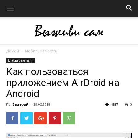
Домой
Мобильная связь
Выживи
Мобильная связь
Как пользоваться
приложением AirDroid на
сам
Android
По
Валерий
-
29.05.2018
4887
0