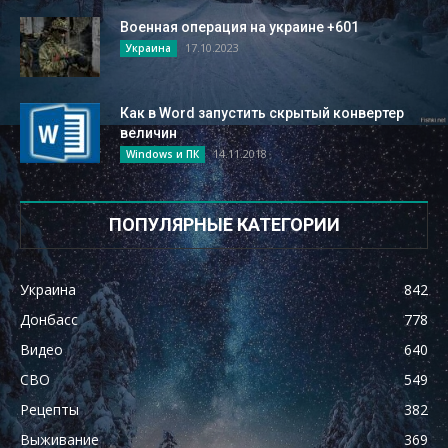
Военная операция на украине +601
17.10.2023
Украина
Как в Word запустить скрытый конвертер
величин
14.11.2018
Windows и ПК
ПОПУЛЯРНЫЕ КАТЕГОРИИ
Украина
842
Донбасс
778
Видео
640
СВО
549
Рецепты
382
Выживание
369