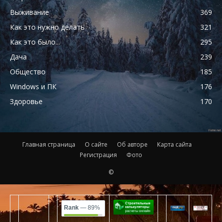
Выживание
369
Как это нужно делать
321
Как это было...
295
Дача
239
Общество
185
Windows и ПК
176
Здоровье
170
Главная страница
О сайте
Об авторе
Карта сайта
Регистрация
Фото
©
Rank
— 89%