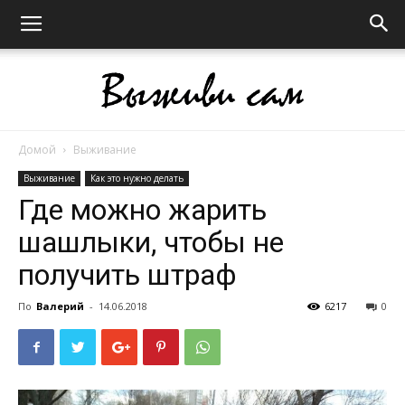
Домой
Выживание
Выживи
Выживание
Как это нужно делать
Где можно жарить
шашлыки, чтобы не
сам
получить штраф
По
Валерий
-
14.06.2018
6217
0