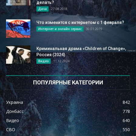
делать?
27.08.2018
Дача
Что изменится с интернетом с 1 февраля?
30.01.2019
Интернет и онлайн сервис
Криминальная драма «Children of Change»,
Россия (2024)
11.12.2024
Видео
ПОПУЛЯРНЫЕ КАТЕГОРИИ
Украина
842
Донбасс
778
Видео
640
СВО
550