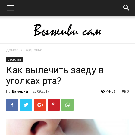
Домой
Здоровье
Выживи
Здоровье
Как вылечить заеду в
уголках рта?
сам
По
Валерий
-
27.09.2017
44406
0