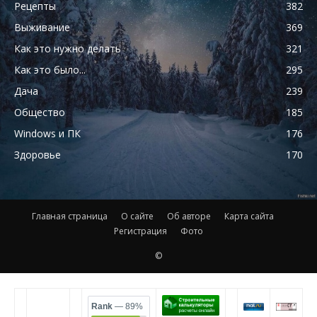
Рецепты
382
Выживание
369
Как это нужно делать
321
Как это было...
295
Дача
239
Общество
185
Windows и ПК
176
Здоровье
170
Главная страница
О сайте
Об авторе
Карта сайта
Регистрация
Фото
©
Rank
— 89%