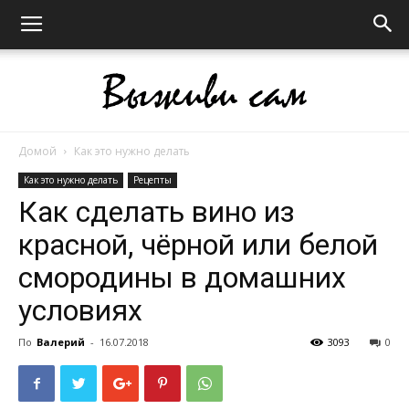
Домой
Как это нужно делать
Выживи
Как это нужно делать
Рецепты
Как сделать вино из
красной, чёрной или белой
сам
смородины в домашних
условиях
По
Валерий
-
16.07.2018
3093
0