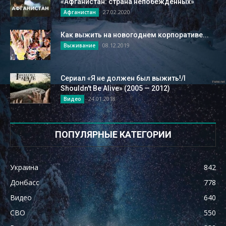
«Афганистан: страна непобежденных»
27.02.2020
Афганистан
Как выжить на новогоднем корпоративе...
08.12.2019
Выживание
Сериал «Я не должен был выжить!/I
Shouldn't Be Alive» (2005 — 2012)
24.01.2018
Видео
ПОПУЛЯРНЫЕ КАТЕГОРИИ
Украина
842
Донбасс
778
Видео
640
СВО
550