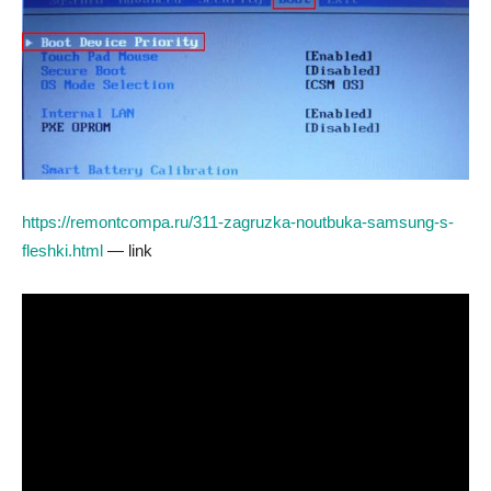
https://remontcompa.ru/311-zagruzka-noutbuka-samsung-s-
fleshki.html
— link