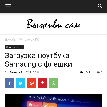
Домой
Windows и ПК
Выживи
Windows и ПК
Загрузка ноутбука
Samsung с флешки
сам
По
Валерий
-
02.11.2018
10481
0