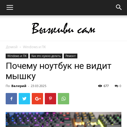
Домой
Windows и ПК
Выживи
Windows и ПК
Как это нужно делать
Ремонт
Почему ноутбук не видит
мышку
сам
По
Валерий
-
23.03.2025
677
0