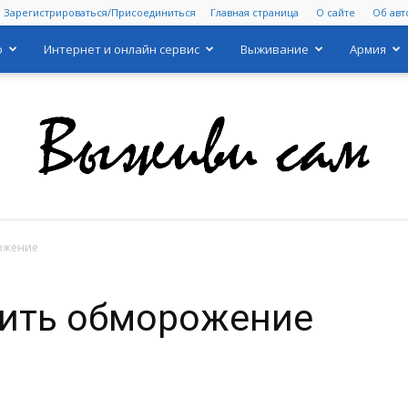
Зарегистрироваться/Присоединиться
Главная страница
О сайте
Об авт
о
Интернет и онлайн сервис
Выживание
Армия
рожение
Выживи
тить обморожение
сам