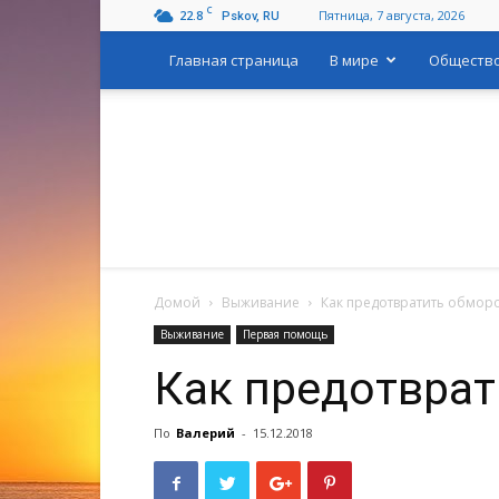
C
22.8
Пятница, 7 августа, 2026
Pskov, RU
Главная страница
В мире
Обществ
Домой
Выживание
Как предотвратить обмо
Выживание
Первая помощь
Как предотвра
По
Валерий
-
15.12.2018