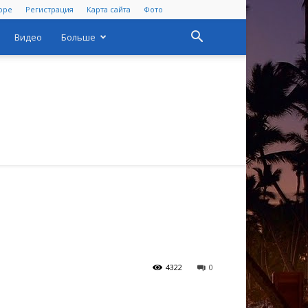
оре
Регистрация
Карта сайта
Фото
Видео
Больше
4322
0