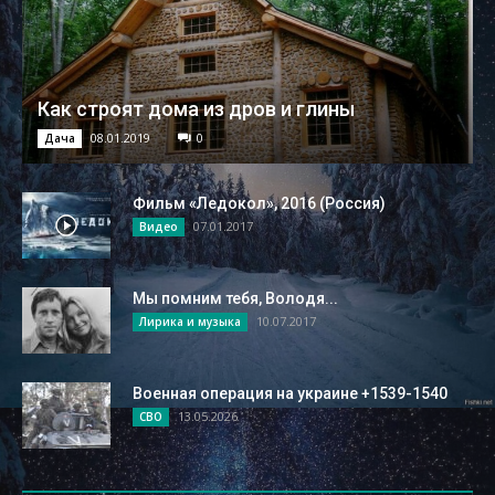
Как строят дома из дров и глины
08.01.2019
0
Дача
Фильм «Ледокол», 2016 (Россия)
07.01.2017
Видео
Мы помним тебя, Володя...
10.07.2017
Лирика и музыка
Военная операция на украине +1539-1540
13.05.2026
СВО