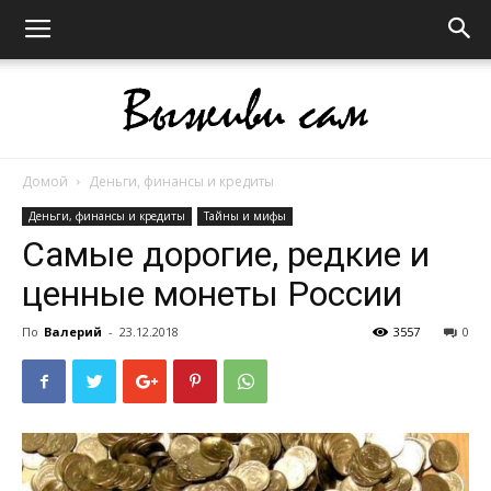
Домой
Деньги, финансы и кредиты
Выживи
Деньги, финансы и кредиты
Тайны и мифы
Самые дорогие, редкие и
ценные монеты России
сам
По
Валерий
-
23.12.2018
3557
0