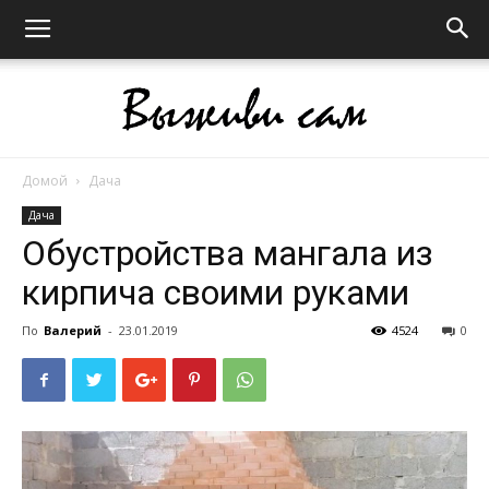
Домой
Дача
Выживи
Дача
Обустройства мангала из
кирпича своими руками
сам
По
Валерий
-
23.01.2019
4524
0