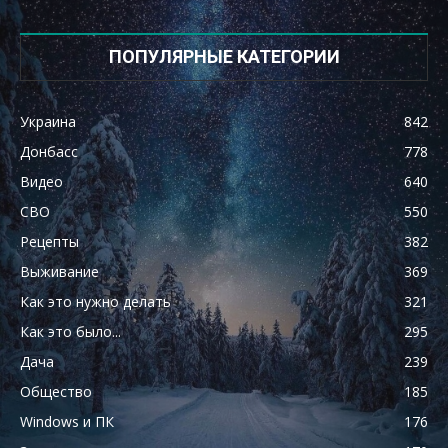
ПОПУЛЯРНЫЕ КАТЕГОРИИ
Украина
842
Донбасс
778
Видео
640
СВО
550
Рецепты
382
Выживание
369
Как это нужно делать
321
Как это было...
295
Дача
239
Общество
185
Windows и ПК
176