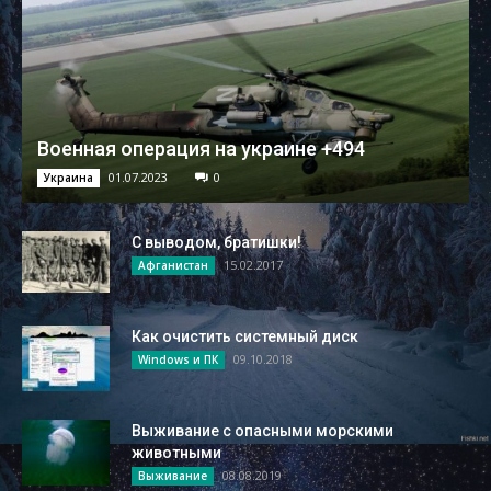
Военная операция на украине +494
01.07.2023
0
Украина
С выводом, братишки!
15.02.2017
Афганистан
Как очистить системный диск
09.10.2018
Windows и ПК
Выживание с опасными морскими
животными
08.08.2019
Выживание