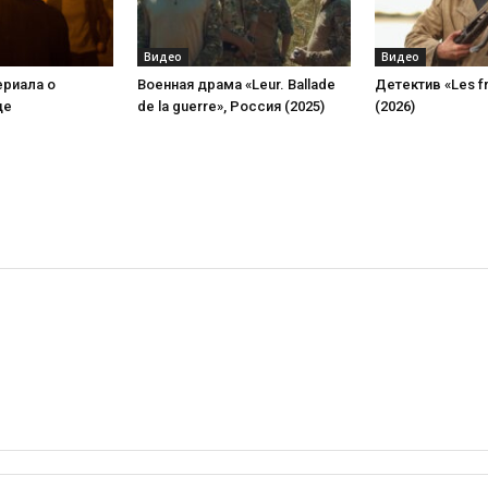
Видео
Видео
ериала о
Военная драма «Leur. Ballade
Детектив «Les f
це
de la guerre», Россия (2025)
(2026)