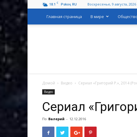
C
18.1
Воскресенье, 9 августа, 2026
Pskov, RU
Главная страница
В мире
Обществ
Домой
Видео
Сериал «Григорий Р.», 2014 (Ро
Видео
Сериал «Григори
По
Валерий
-
12.12.2016