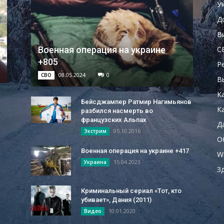
У
Д
В
С
Военная операция на украине
+805
Р
08.05.2024
0
СВО
В
К
Бейсджампер Ратмир Нагимьянов
Ка
разбился насмерть во
французских Альпах
Д
05.10.2016
Экстрим
О
Военная операция на украине +417
W
15.04.2023
Украина
З
Криминальный сериал «Тот, кто
убивает», Дания (2011)
10.01.2020
Видео