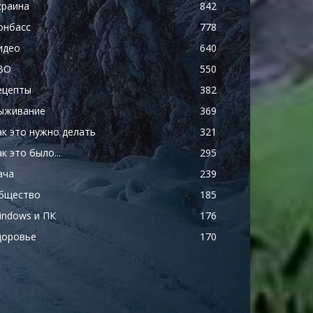
краина
842
онбасс
778
идео
640
ВО
550
ецепты
382
ыживание
369
ак это нужно делать
321
к это было...
295
ача
239
бщество
185
indows и ПК
176
доровье
170