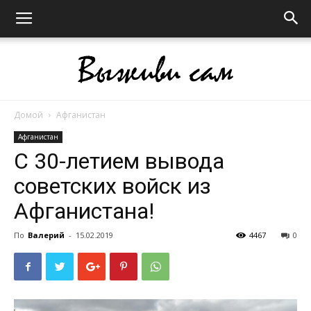
Домой
Афганистан
Выживи
Афганистан
С 30-летием вывода
советских войск из
сам
Афганистана!
По
Валерий
-
15.02.2019
4467
0