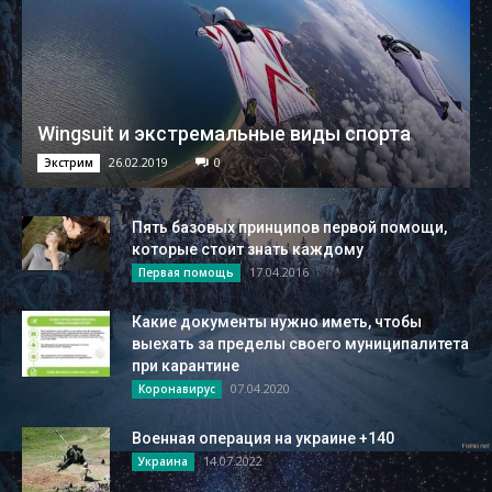
Wingsuit и экстремальные виды спорта
26.02.2019
0
Экстрим
Пять базовых принципов первой помощи,
которые стоит знать каждому
17.04.2016
Первая помощь
Какие документы нужно иметь, чтобы
выехать за пределы своего муниципалитета
при карантине
07.04.2020
Коронавирус
Военная операция на украине +140
14.07.2022
Украина