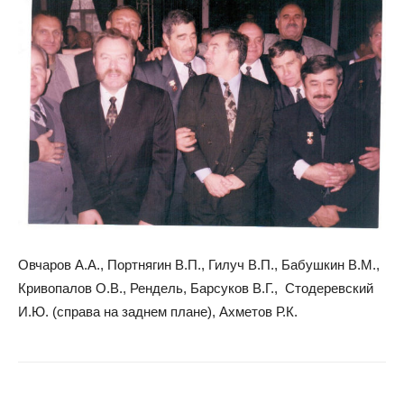
Овчаров А.А., Портнягин В.П., Гилуч В.П., Бабушкин В.М.,
Кривопалов О.В., Рендель, Барсуков В.Г., Стодеревский
И.Ю. (справа на заднем плане), Ахметов Р.К.