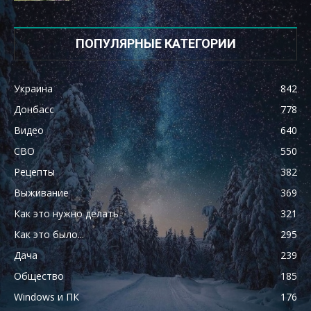
ПОПУЛЯРНЫЕ КАТЕГОРИИ
Украина
842
Донбасс
778
Видео
640
СВО
550
Рецепты
382
Выживание
369
Как это нужно делать
321
Как это было...
295
Дача
239
Общество
185
Windows и ПК
176