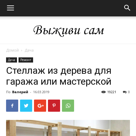
Домой
Дача
Выживи
Дача
Ремонт
Стеллаж из дерева для
гаража или мастерской
сам
По
Валерий
-
16.03.2019
19221
0