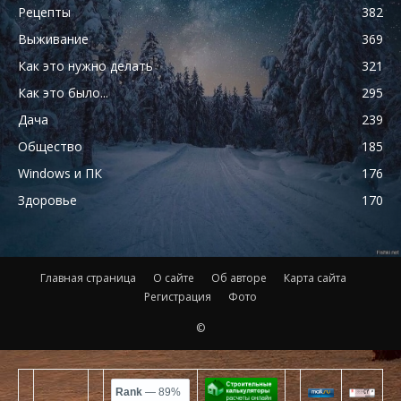
Рецепты
382
Выживание
369
Как это нужно делать
321
Как это было...
295
Дача
239
Общество
185
Windows и ПК
176
Здоровье
170
Главная страница
О сайте
Об авторе
Карта сайта
Регистрация
Фото
©
Rank
— 89%