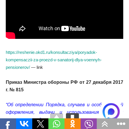
https://reshenie.okd1.ru/konsultacziya/poryadok-
kompensaczii-za-proezd-v-sanatorij-dlya-voennyh-
pensionerov/
— link
Приказ Министра обороны РФ от 27 декабря 2017
г. № 815
“Об определении Порядка, случаев и особенностей
оформления, выдачи и использования воинских
перевозочных документов, отчетности по ним и
организации контроля за их использованием и