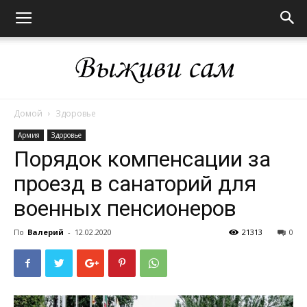
Домой
Здоровье
Выживи
Армия
Здоровье
Порядок компенсации за
проезд в санаторий для
сам
военных пенсионеров
По
Валерий
-
12.02.2020
21313
0