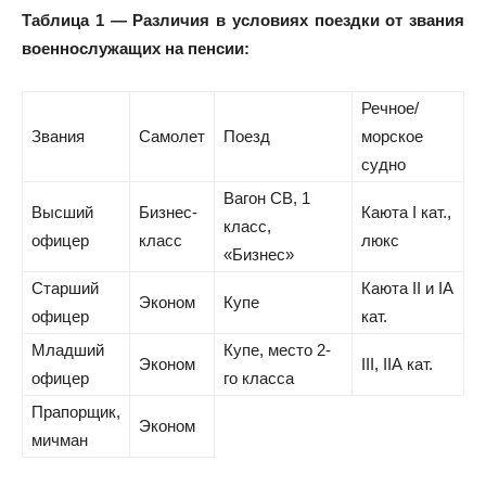
Таблица 1 — Различия в условиях поездки от звания
военнослужащих на пенсии:
Речное/
Звания
Самолет
Поезд
морское
судно
Вагон СВ, 1
Высший
Бизнес-
Каюта I кат.,
класс,
офицер
класс
люкс
«Бизнес»
Старший
Каюта II и IА
Эконом
Купе
офицер
кат.
Младший
Купе, место 2-
Эконом
III, IIА кат.
офицер
го класса
Прапорщик,
Эконом
мичман