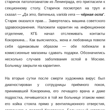
старичок патологоанатом из Ленинграда, его пригласили к
секционному столу. Старичок посмотрел на труп и
сказал — „
Да это, батенька, variola vera —
чёрная оспа
“.
Старик оказался прав… Завертелась машина советского
здравоохранения. Наложили карантин на инфекционное
отделение, КГБ начал отслеживать контакты
Кокорекина… Как выяснилось, жена и любовница повели
себя одинаковым образом — обе побежали в
комиссионные магазины сдавать подарки. Обозначились
несколько случаев заболевания оспой в Москве.
Больницу закрыли на карантин».
На вторые сутки после смерти художника вирус был
диагностирован у сотрудницы приёмного покоя,
принимавшей Кокорекина, его лечащего врача и даже
подростка, лечившегося в той же больнице этажом ниже:
его койка стояла прямо у вентиляционного отверстия,