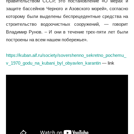
правительством СССР, это постановление «О мерах и
защите бассейнов Черного и Азовского морей», согласно
которому были выделены беспрецедентные средства на
строительство водоочистных сооружений, — говорит
Владимир Рунов. – И они в течение трех-пяти лет были
построены на всем нашем побережье».
https://kuban.aif.ru/society/sovershenno_sekretno_pochemu_
v_1970_godu_na_kubani_byl_obyavlen_karantin
— link