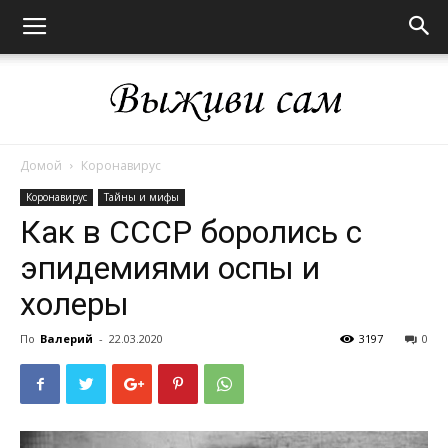
Домой
Коронавирус
Выживи
Коронавирус
Тайны и мифы
Как в СССР боролись с
эпидемиями оспы и
сам
холеры
По
Валерий
-
22.03.2020
3197
0