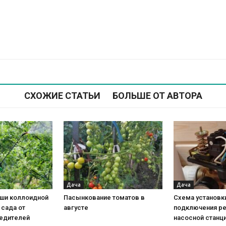
СХОЖИЕ СТАТЬИ
БОЛЬШЕ ОТ АВТОРА
Дача
Дача
уши коллоидной
Пасынкование томатов в
Схема установк
 сада от
августе
подключения ре
редителей
насосной станци