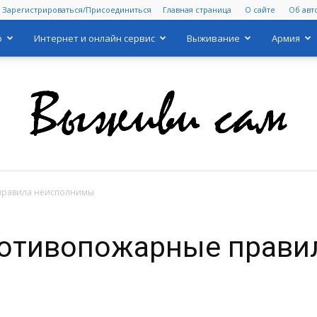
Зарегистрироваться/Присоединиться
Главная страница
О сайте
Об авт
о
Интернет и онлайн сервис
Выживание
Армия
правила неисполнимы
Выживи
ротивопожарные прави
сам