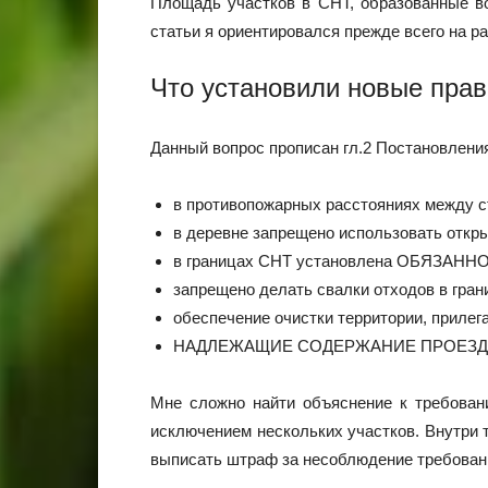
Площадь участков в СНТ, образованные во
статьи я ориентировался прежде всего на р
Что установили новые пра
Данный вопрос прописан гл.2 Постановления 
в противопожарных расстояниях между ст
в деревне запрещено использовать откры
в границах СНТ установлена ОБЯЗАННОСТ
запрещено делать свалки отходов в грани
обеспечение очистки территории, прилега
НАДЛЕЖАЩИЕ СОДЕРЖАНИЕ ПРОЕЗДОВ
Мне сложно найти объяснение к требовани
исключением нескольких участков. Внутри 
выписать штраф за несоблюдение требовани