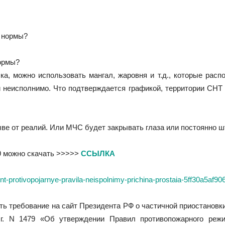
ормы?
, можно использовать мангал, жаровня и т.д., которые расп
и неисполнимо. Что подтверждается графикой, территории СНТ (
ыве от реалий. Или МЧС будет закрывать глаза или постоянно
79 можно скачать >>>>>
ССЫЛКА
-protivopojarnye-pravila-neispolnimy-prichina-prostaia-5ff30a5af9
ь требование на сайт Президента РФ о частичной приостанов
г. N 1479 «Об утверждении Правил противопожарного реж