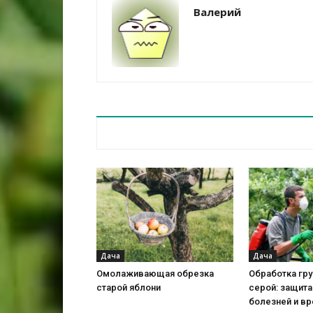
Валерий
Дача
Дача
Омолаживающая обрезка
Обработка гр
старой яблони
серой: защита
болезней и в