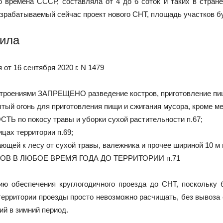
 времена СССР, составляла от 4 до 6 соток и таких в стра
азрабатываемый сейчас проект нового СНТ, площадь участков буд
вила
от 16 сентября 2020 г. N 1479
роениями ЗАПРЕЩЕНО разведение костров, приготовление пищи в
тый огонь для приготовления пищи и сжигания мусора, кроме м
Ь по покосу травы и уборки сухой растительности п.67;
цах территории п.69;
ющей к лесу от сухой травы, валежника и прочее шириной 10 м 
 В ЛЮБОЕ ВРЕМЯ ГОДА ДО ТЕРРИТОРИИ п.71
ю обеспечения круглогодичного проезда до СНТ, поскольку 
территории проезды просто невозможно расчищать, без вывоза с
й в зимний период.