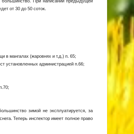
не большинство. При написании предыдущей
ет от 30 до 50 соток.
 мангалах (жаровнях и т.д.) п. 65;
ест установленных администрацией п.66;
п.70;
большинство зимой не эксплуатируется, за
нега. Теперь инспектор имеет полное право