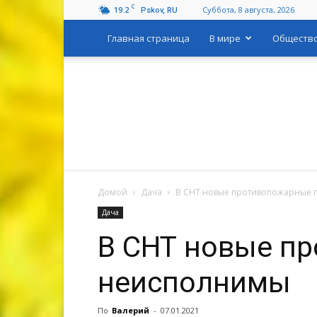
C
19.2
Суббота, 8 августа, 2026
Pskov, RU
Главная страница
В мире
Обществ
Домой
Дача
В СНТ новые противопожарные 
Дача
В СНТ новые п
неисполнимы
По
Валерий
-
07.01.2021