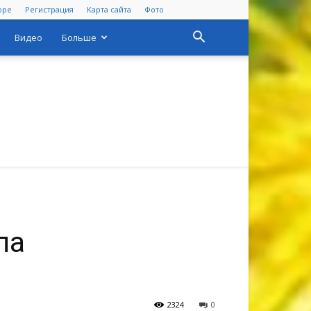
оре
Регистрация
Карта сайта
Фото
Видео
Больше
ла
2324
0