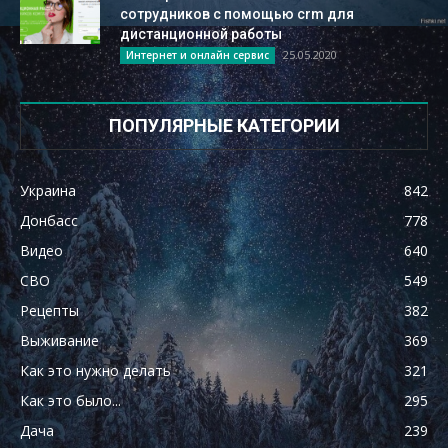
сотрудников с помощью crm для
дистанционной работы
25.05.2020
Интернет и онлайн сервис
ПОПУЛЯРНЫЕ КАТЕГОРИИ
Украина
842
Донбасс
778
Видео
640
СВО
549
Рецепты
382
Выживание
369
Как это нужно делать
321
Как это было...
295
Дача
239