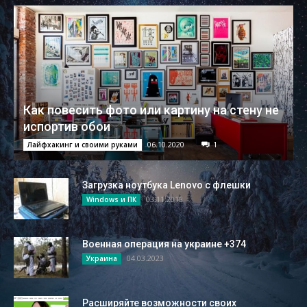
Как повесить фото или картину на стену не
испортив обои
06.10.2020
1
Лайфхакинг и своими руками
Загрузка ноутбука Lenovo с флешки
03.11.2018
Windows и ПК
Военная операция на украине +374
04.03.2023
Украина
Расширяйте возможности своих