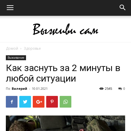
Домой
Здоровье
Выживи
Выживание
Как заснуть за 2 минуты в
любой ситуации
сам
По
Валерий
-
10.01.2021
2545
0