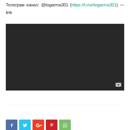
Телеграм канал: @togarma301 (
https://t.me/togarma301
) —
link