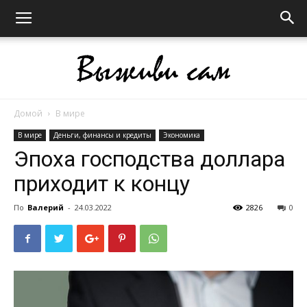
Домой
В мире
Выживи
В мире
Деньги, финансы и кредиты
Экономика
Эпоха господства доллара
приходит к концу
сам
По
Валерий
-
24.03.2022
2826
0