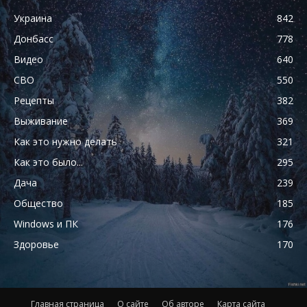
Украина
842
Донбасс
778
Видео
640
СВО
550
Рецепты
382
Выживание
369
Как это нужно делать
321
Как это было...
295
Дача
239
Общество
185
Windows и ПК
176
Здоровье
170
Главная страница
О сайте
Об авторе
Карта сайта