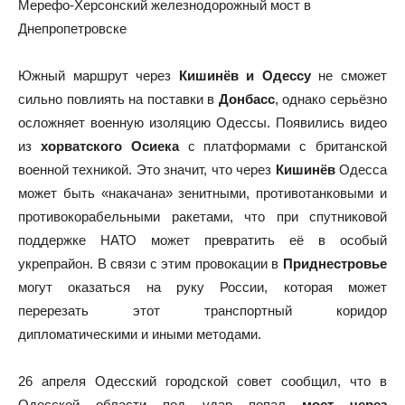
Мерефо-Херсонский железнодорожный мост в
Днепропетровске
Южный маршрут через
Кишинёв и Одессу
не сможет
сильно повлиять на поставки в
Донбасс
, однако серьёзно
осложняет военную изоляцию Одессы. Появились видео
из
хорватского Осиека
с платформами с британской
военной техникой. Это значит, что через
Кишинёв
Одесса
может быть «накачана» зенитными, противотанковыми и
противокорабельными ракетами, что при спутниковой
поддержке НАТО может превратить её в особый
укрепрайон. В связи с этим провокации в
Приднестровье
могут оказаться на руку России, которая может
перерезать этот транспортный коридор
дипломатическими и иными методами.
26 апреля Одесский городской совет сообщил, что в
Одесской области под удар попал
мост через