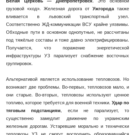
Белая Церковь — Днепропетровск
. Это основной
грузовой «ход». Железная дорога от
Ужгорода
также
вливается в львовский транспортный узел.
Соответственно ЖД-коммуникации ВСУ крайне уязвимы.
Обходные пути в основном однопутные, не рассчитаны
под тяжёлые составы и тоже давно электрифицированы.
Получается, что поражение энергетической
инфраструктуры УЗ парализует снабжение восточных
группировок.
Альтернативой является использование тепловозов. Но
возникает две проблемы. Во-первых, тепловозов мало, и
они старые. Во-вторых, тепловозы используют ценное
топливо, которое требуется для военной техники.
Удар по
тяговым подстанциям
, если не парализует, то
существенно замедлит движение по украинским
железным дорогам. Устаревшие морально и технически
тепловозы УЗ не смогут восполнить образовавшийся