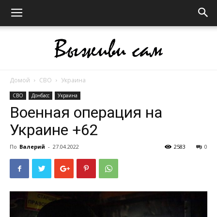
Домой
СВО
Украина
Выживи
СВО
Донбасс
Украина
Военная операция на
Украине +62
сам
По
Валерий
-
27.04.2022
2583
0