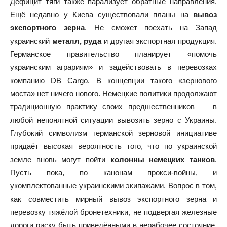
Дефицит тяги также парализует обратные направления.
Ещё недавно у Киева существовали планы на
вывоз
экспортного зерна
. Не сможет поехать на Запад
украинский
металл, руда
и другая экспортная продукция.
Германское правительство планирует «помочь
украинским аграриям» и задействовать в перевозках
компанию DB Cargo. В концепции такого «зернового
моста» нет ничего нового. Немецкие политики продолжают
традиционную практику своих предшественников — в
любой непонятной ситуации вывозить зерно с Украины.
Глубокий символизм германской зерновой инициативе
придаёт высокая вероятность того, что по украинской
земле вновь могут пойти
колонны немецких танков
.
Пусть пока, по канонам прокси-войны, и
укомплектованные украинскими экипажами. Вопрос в том,
как совместить мирный вывоз экспортного зерна и
перевозку тяжёлой бронетехники, не подвергая железные
дороги риску быть приведёнными в нерабочее состояние.