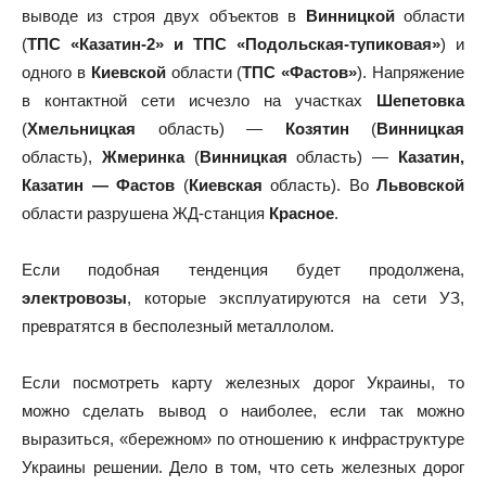
выводе из строя двух объектов в
Винницкой
области
(
ТПС «Казатин-2» и ТПС «Подольская-тупиковая»
) и
одного в
Киевской
области (
ТПС «Фастов»
). Напряжение
в контактной сети исчезло на участках
Шепетовка
(
Хмельницкая
область) —
Козятин
(
Винницкая
область),
Жмеринка
(
Винницкая
область) —
Казатин,
Казатин — Фастов
(
Киевская
область). Во
Львовской
области разрушена ЖД-станция
Красное
.
Если подобная тенденция будет продолжена,
электровозы
, которые эксплуатируются на сети УЗ,
превратятся в бесполезный металлолом.
Если посмотреть карту железных дорог Украины, то
можно сделать вывод о наиболее, если так можно
выразиться, «бережном» по отношению к инфраструктуре
Украины решении. Дело в том, что сеть железных дорог