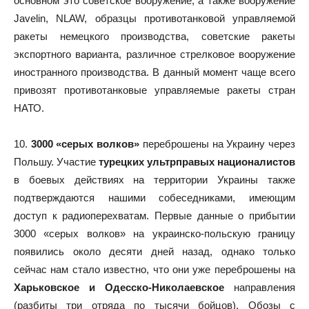
основном это советское вооружение, а также вооружение
Javelin, NLAW, образцы противотанковой управляемой
ракеты немецкого производства, советские ракеты
экспортного варианта, различное стрелковое вооружение
иностранного производства. В данный момент чаще всего
привозят противотанковые управляемые ракеты стран
НАТО.
10.
3000 «серых волков»
переброшены на Украину через
Польшу. Участие
турецких ультрправых националистов
в боевых действиях на территории Украины также
подтверждаются нашими собеседниками, имеющим
доступ к радиоперехватам. Первые данные о прибытии
3000 «серых волков» на украинско-польскую границу
появились около десяти дней назад, однако только
сейчас нам стало известно, что они уже переброшены на
Харьковское и Одесско-Николаевское
направления
(разбиты три отряда по тысячи бойцов). Обозы с