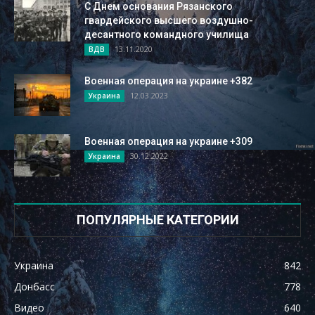
С Днем основания Рязанского
гвардейского высшего воздушно-
десантного командного училища
13.11.2020
ВДВ
Военная операция на украине +382
12.03.2023
Украина
Военная операция на украине +309
30.12.2022
Украина
ПОПУЛЯРНЫЕ КАТЕГОРИИ
Украина
842
Донбасс
778
Видео
640