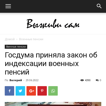
Домой
Военные пенсии
Выживи
Военные пенсии
Госдума приняла закон об
индексации военных
сам
пенсий
По
Валерий
-
29.06.2022
4390
0