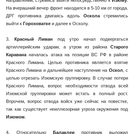
направлении, стремясь выйти непосредственно к
Изюму
.
На вчерашний вечер фронт находился в 5-10 км от города.
ДРГ противника двигаясь вдоль
Оскола
стремились
выйти к
Гороховатке
и далее к Осколу.
3.
Красный Лиман
под утро начал подвергаться
артиллерийским ударам, а утром из района
Старого
Каравана
началась атака на позиции ВС РФ в районе
Красного Лимана. Целью противника является взятие
Красного Лимана и дальнейшее наступление на
Оскол
, с
целью отрезать Изюмскую группировку. В случае потери
Красного Лимана, вопрос необходимости отвода всей
Изюмской группировки может встать в полный рост.
Впрочем, вопрос отвода войск уже сейчас на повестке,
так как существует неиллюзорная угроза окружения под
Изюмом
.
4. Относительно
Балаклеи
противник выложил