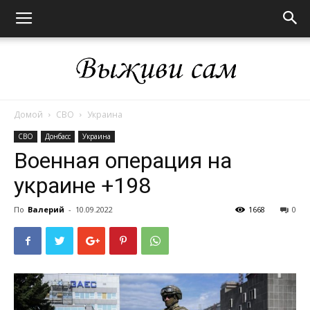
Домой
СВО
Украина
Выживи
СВО
Донбасс
Украина
Военная операция на
украине +198
сам
По
Валерий
-
10.09.2022
1668
0