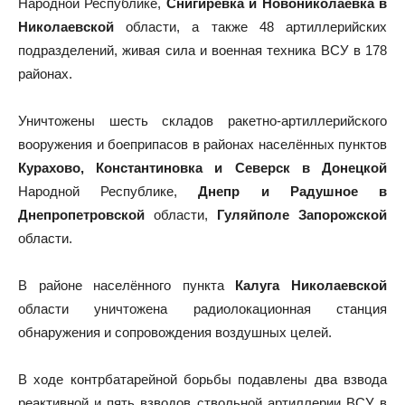
Народной Республике,
Снигирёвка и Новониколаевка в
Николаевской
области, а также 48 артиллерийских
подразделений, живая сила и военная техника ВСУ в 178
районах.
Уничтожены шесть складов ракетно-артиллерийского
вооружения и боеприпасов в районах населённых пунктов
Курахово, Константиновка и Северск в Донецкой
Народной Республике,
Днепр и Радушное в
Днепропетровской
области,
Гуляйполе Запорожской
области.
В районе населённого пункта
Калуга Николаевской
области уничтожена радиолокационная станция
обнаружения и сопровождения воздушных целей.
В ходе контрбатарейной борьбы подавлены два взвода
реактивной и пять взводов ствольной артиллерии ВСУ в