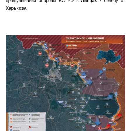
прощупывании обороны ВС РФ в
Липцах
к северу от
Харькова
.