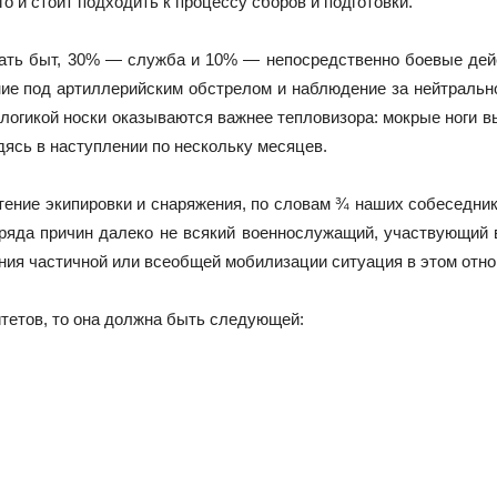
о и стоит подходить к процессу сборов и подготовки.
ать быт, 30% — служба и 10% — непосредственно боевые дей
ие под артиллерийским обстрелом и наблюдение за нейтрально
 логикой носки оказываются важнее тепловизора: мокрые ноги вы
дясь в наступлении по нескольку месяцев.
ение экипировки и снаряжения, по словам ¾ наших собеседнико
 ряда причин далеко не всякий военнослужащий, участвующий
ния частичной или всеобщей мобилизации ситуация в этом отно
итетов, то она должна быть следующей: