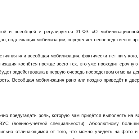
ной и всеобщей и регулируется 31-ФЗ «О мобилизационной
ждан, подлежащих мобилизации, определяет непосредственно пре
астичная или всеобщая мобилизация, фактически нет ни у кого,
илизация коснётся прежде всего тех, кто уже проходит срочну
 будет задействована в первую очередь посредством отмены де
ость. Всеобщая мобилизация рано или поздно приведёт к две
чно предугадать роль, которую вам придётся выполнять на во
УС (военно-учётной специальности). Абсолютному больши
ильно отличающимся от того, что можно увидеть на фото и 