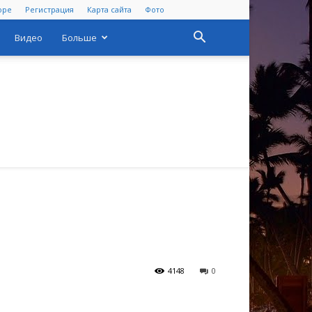
оре
Регистрация
Карта сайта
Фото
Видео
Больше
4148
0