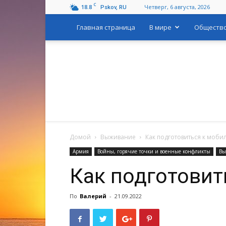
C
18.8
Четверг, 6 августа, 2026
Pskov, RU
Главная страница
В мире
Обществ
Домой
Выживание
Как подготовиться к моби
Армия
Войны, горячие точки и военные конфликты
Вы
Как подготовит
По
Валерий
-
21.09.2022