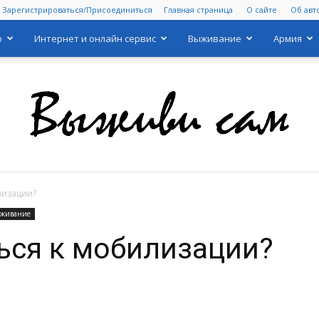
Зарегистрироваться/Присоединиться
Главная страница
О сайте
Об авт
о
Интернет и онлайн сервис
Выживание
Армия
лизации?
Выживи
живание
ься к мобилизации?
сам