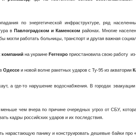
падания по энергетической инфраструктуре, ряд населенны
тура в
Павлоградском и Каменском
районах. Многие населен
бы могли работать больницы, транспорт и другая важная социа
 компаний
на украине
Ferrexpo
приостановила свою работу из-
 в
Одессе
и новой волне ракетных ударов с Ту-95 из акватории
К
аут, а где-то нарушение водоснабжения. В городах эвакуации
 меньше чем вчера по причине очередных угроз от СБУ, котор
ать кадры российских ударов и их последствия.
ить нарастающую панику и конструировать дешевые байки про