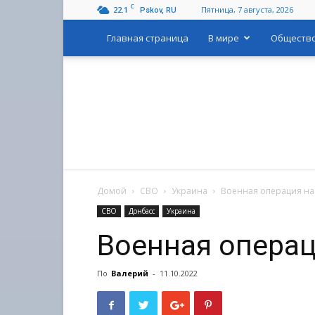
C
22.1
Пятница, 7 августа, 2026
Pskov, RU
Главная страница
В мире
Обществ
Домой
СВО
Украина
Военная операция на
СВО
Донбасс
Украина
Военная операц
По
Валерий
-
11.10.2022