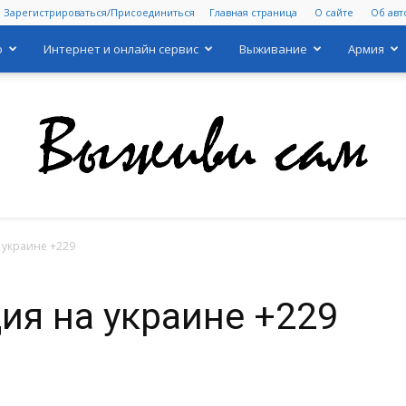
Зарегистрироваться/Присоединиться
Главная страница
О сайте
Об авт
о
Интернет и онлайн сервис
Выживание
Армия
 украине +229
Выживи
ия на украине +229
сам