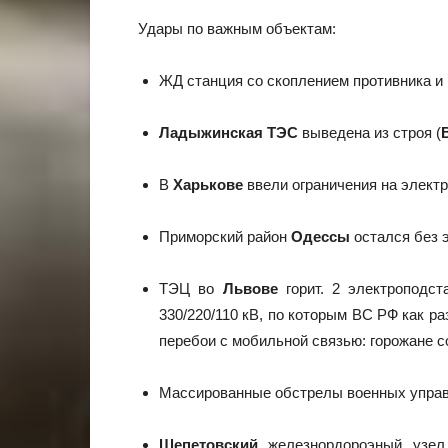
Удары по важным объектам:
ЖД станция со скоплением противника и 
Ладыжинская ТЭС
выведена из строя (
В
Харькове
ввели ограничения на электр
Приморский район
Одессы
остался без 
ТЭЦ во
Львове
горит. 2 электроподс
330/220/110 кВ, по которым ВС РФ как ра
перебои с мобильной связью: горожане с
Массированные обстрелы военных управ
Шепетовский
железнордороэный узе