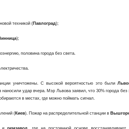
новой техникой (
Павлоград
);
Винница
);
оэнергию, половина города без света.
электричества.
танции уничтожены. С высокой вероятностью это были
Льво
з наносили удар вчера. Мэр Львова заявил, что 30% города без
обираются в местах, где можно поймать сигнал.
лений (
Киев
). Пожар на распределительной станции в
Вышгор
л и
ремзавод
, где на постоянной основе восстанавливают 