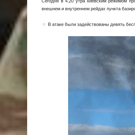
Сегодня в 4.20 утра киевским режимом пр
внешнем и внутреннем рейдах пункта бази
В атаке были задействованы девять бес