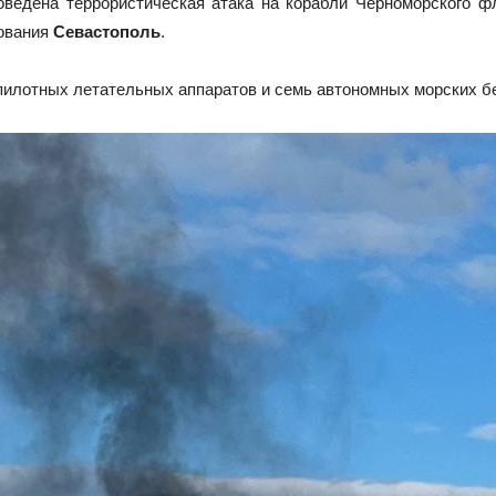
оведена террористическая атака на корабли Черноморского ф
рования
Севастополь
.
пилотных летательных аппаратов и семь автономных морских б