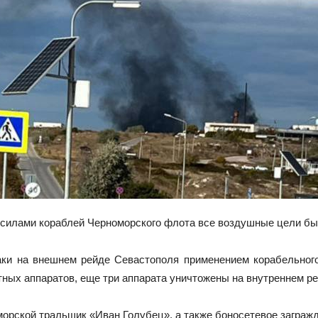
 силами кораблей Черноморского флота все воздушные цели бы
аки на внешнем рейде Севастополя применением корабельного
ных аппаратов, еще три аппарата уничтожены на внутреннем ре
орской тральщик «Иван Голубец», а также боносетевое заграж