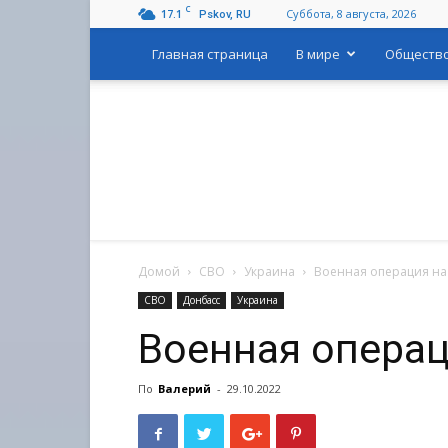
C
17.1
Суббота, 8 августа, 2026
Pskov, RU
Главная страница
В мире
Обществ
Домой
СВО
Украина
Военная операция на
СВО
Донбасс
Украина
Военная операц
По
Валерий
-
29.10.2022