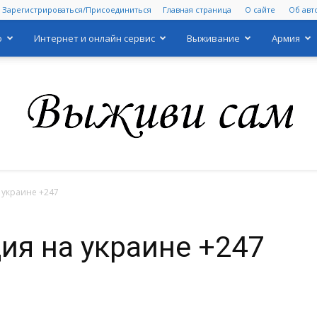
Зарегистрироваться/Присоединиться
Главная страница
О сайте
Об авт
о
Интернет и онлайн сервис
Выживание
Армия
 украине +247
Выживи
ия на украине +247
сам