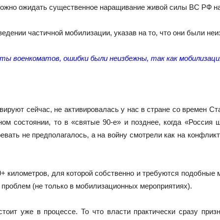
 можно ожидать существенное наращивание живой силы ВС РФ на
едении частичной мобилизации, указав на то, что они были не
ы военкоматов, ошибки были неизбежны, так как мобилизация
ивируют сейчас, не активировалась у нас в стране со времен С
м состоянии, то в «святые 90-е» и позднее, когда «Россия 
воевать не предполагалось, а на войну смотрели как на конфл
+ километров, для которой собственно и требуются подобные м
 проблем (не только в мобилизационных мероприятиях).
тоит уже в процессе. То что власти практически сразу при