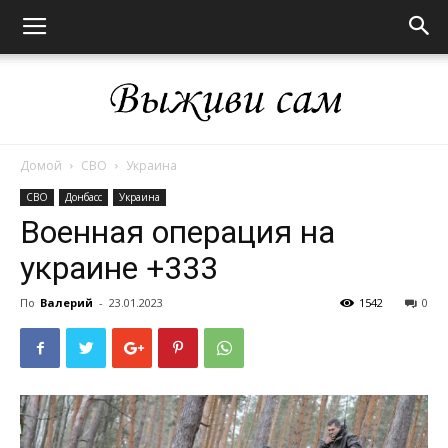
Домой
СВО
Украина
Выживи
СВО
Донбасс
Украина
Военная операция на
украине +333
сам
По
Валерий
-
23.01.2023
1542
0