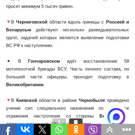
просят минимум 5 тысяч гривен.
В
Черниговской
области вдоль границы с
Россией и
Беларусью
действуют несколько разведывательных
групп, задачей которых является выявление подготовки
ВС РФ к наступлению.
В
Гончаровском
идёт восстановление 58
мотопехотной бригады ВСУ. Часть личного состава, по
большей части офицеры, проходят подготовку в
Великобритании
.
В
Киевской
области в районе
Чернобыля
проведено
учение сил специального назначения по отработке
отражения наступления со стороны
Беларуси
с
применением танков, БМП и артиллерии.