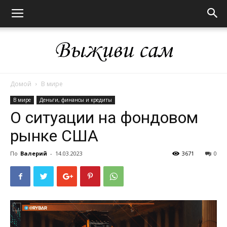
Домой
В мире
Выживи
В мире
Деньги, финансы и кредиты
О ситуации на фондовом
рынке США
сам
По
Валерий
-
14.03.2023
3671
0