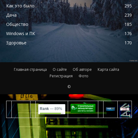
Как это было...
295
Дача
239
Общество
185
Windows и ПК
176
Здоровье
170
Главная страница
О сайте
Об авторе
Карта сайта
Регистрация
Фото
©
Rank
— 89%