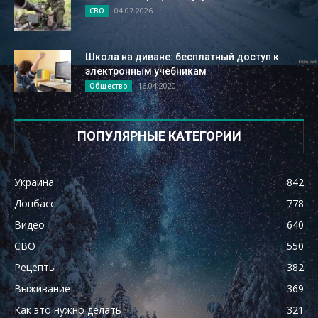
04.07.2026
СВО
Школа на диване: бесплатный доступ к
электронным учебникам
16.04.2020
Общество
ПОПУЛЯРНЫЕ КАТЕГОРИИ
Украина
842
Донбасс
778
Видео
640
СВО
550
Рецепты
382
Выживание
369
Как это нужно делать
321