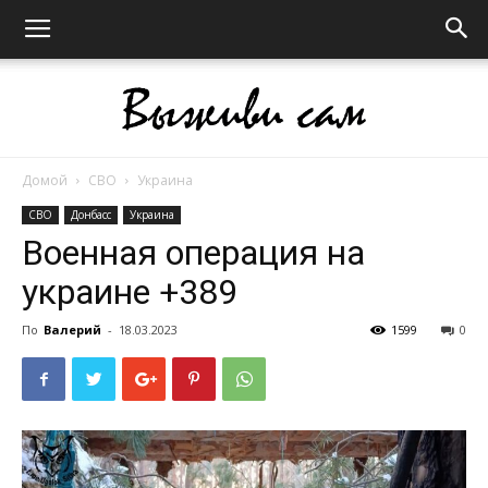
Домой
СВО
Украина
Выживи
СВО
Донбасс
Украина
Военная операция на
украине +389
сам
По
Валерий
-
18.03.2023
1599
0