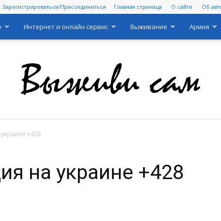
Зарегистрироваться/Присоединиться
Главная страница
О сайте
Об авт
о
Интернет и онлайн сервис
Выживание
Армия
 украине +428
Выживи
ия на украине +428
сам