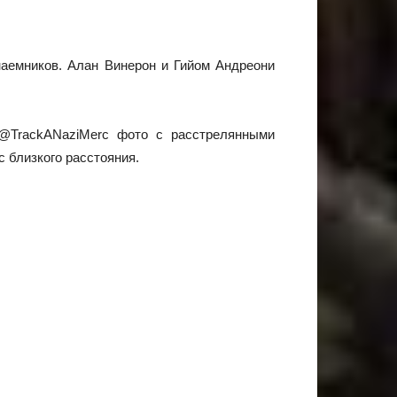
наемников. Алан Винерон и Гийом Андреони
е @TrackANaziMerc фото с расстрелянными
 близкого расстояния.