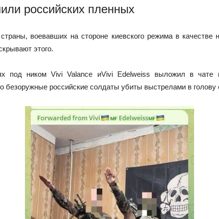
нили российских пленных
страны, воевавших на стороне киевского режима в качестве 
скрывают этого.
х под ником Vivi Valance иVivi Edelweiss выложил в чат
то безоружные российские солдаты убиты выстрелами в голову с