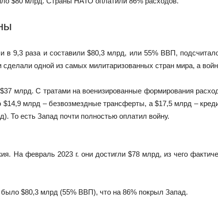
сило $80 млрд. Страны НАТО оплатили 86% расходов.
ны
и в 9,3 раза и составили $80,3 млрд, или 55% ВВП, подсчита
сделали одной из самых милитаризованных стран мира, а войну
$37 млрд. С тратами на военизированные формирования расхо
 $14,9 млрд – безвозмездные трансферты, а $17,5 млрд – креди
д). То есть Запад почти полностью оплатил войну.
я. На февраль 2023 г. они достигли $78 млрд, из чего фактиче
. было $80,3 млрд (55% ВВП), что на 86% покрыл Запад.