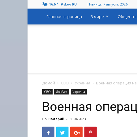
C
16.6
Пятница, 7 августа, 2026
Pskov, RU
Главная страница
В мире
Обществ
Домой
СВО
Украина
Военная операция на
СВО
Донбасс
Украина
Военная операц
По
Валерий
-
26.04.2023