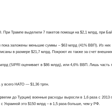
 При Трампе выделили 7 пакетов помощи на $2,1 млрд, при Байд
тя пока заложены меньшие суммы – $63 млрд (41% ВВП). Из них
писаны в размере $21,7 млрд. Покроют их также за счет внешних
млрд (SIPRI оценивает в $86 млрд), или 4,6% ВВП. Лишь часть
у всего НАТО — $1,36 трлн.
вегии до Турции) военные расходы выросли в 1,6 раза с 2013 г
 с Украиной это $150 млрд – в 1,5 раза больше, чем у РФ.