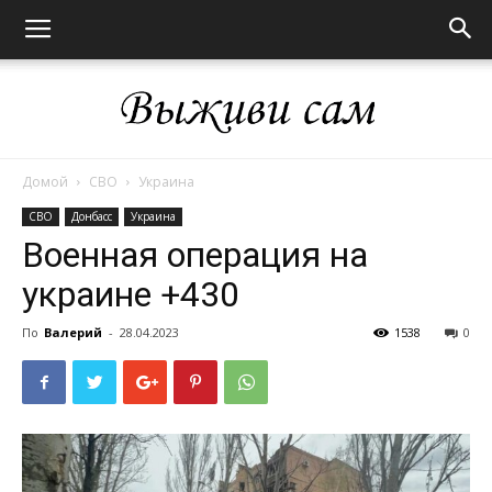
Домой
СВО
Украина
Выживи
СВО
Донбасс
Украина
Военная операция на
украине +430
сам
По
Валерий
-
28.04.2023
1538
0