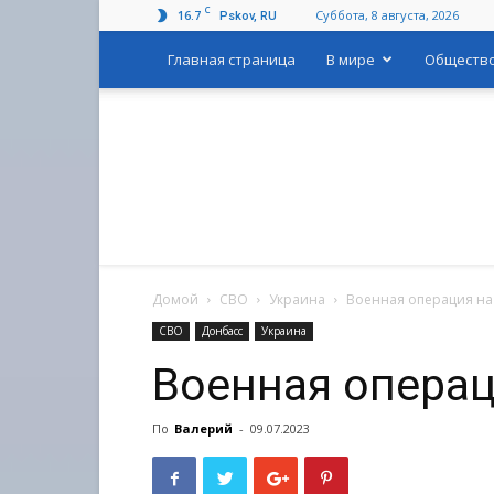
C
16.7
Суббота, 8 августа, 2026
Pskov, RU
Главная страница
В мире
Обществ
Домой
СВО
Украина
Военная операция на
СВО
Донбасс
Украина
Военная операц
По
Валерий
-
09.07.2023