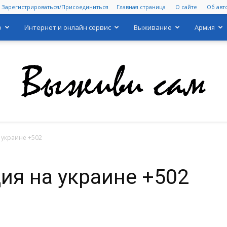
Зарегистрироваться/Присоединиться
Главная страница
О сайте
Об авт
о
Интернет и онлайн сервис
Выживание
Армия
 украине +502
Выживи
ия на украине +502
сам