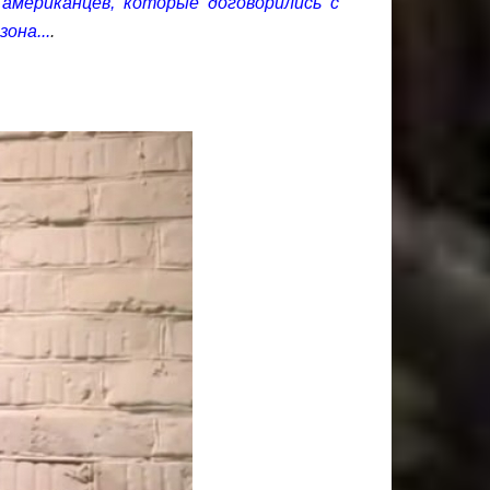
американцев, которые договорились с
она...
.