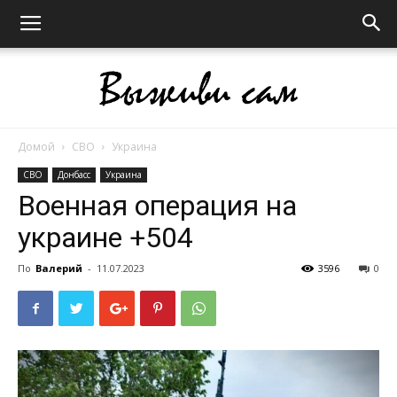
Домой
СВО
Украина
Выживи
СВО
Донбасс
Украина
Военная операция на
украине +504
сам
По
Валерий
-
11.07.2023
3596
0