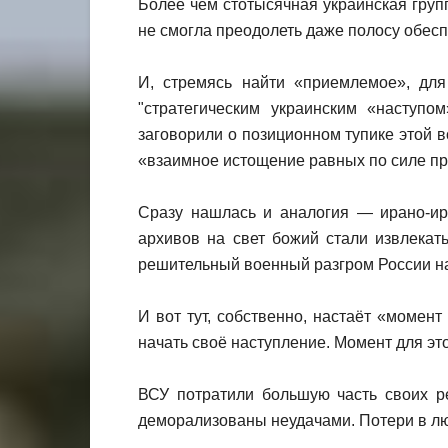
Более чем стотысячная украинская груп
не смогла преодолеть даже полосу обесп
И, стремясь найти «приемлемое», дл
"стратегическим украинским «наступ
заговорили о позиционном тупике этой в
«взаимное истощение равных по силе пр
Сразу нашлась и аналогия — ирано-ир
архивов на свет божий стали извлека
решительный военный разгром России на 
И вот тут, собственно, настаёт «момен
начать своё наступление. Момент для э
ВСУ потратили большую часть своих ре
деморализованы неудачами. Потери в люд