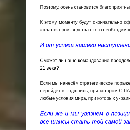
Поэтому, осень становится благоприятн
К этому моменту будут окончательно 
«плато» производства всего необходимо
И от успеха нашего наступлени
Сможет ли наше командование преодоле
21 века?
Если мы нанесём стратегическое поражен
перейдёт в эндшпиль, при котором США,
любые условия мира, при которых украин
Если же и мы увязнем в позиц
все шансы стать той самой за