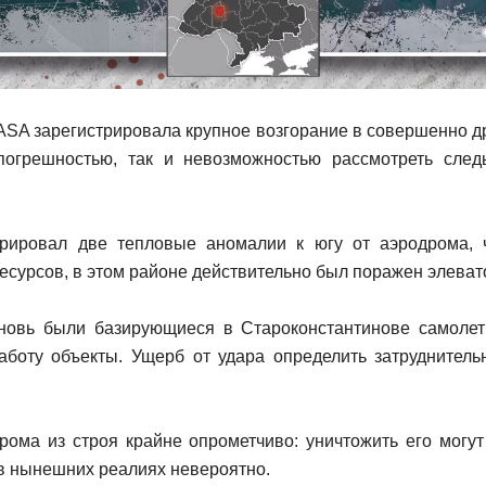
ASA зарегистрировала крупное возгорание в совершенно др
огрешностью, так и невозможностью рассмотреть следы
рировал две тепловые аномалии к югу от аэродрома, 
есурсов, в этом районе действительно был поражен элеват
новь были базирующиеся в Староконстантинове самоле
боту объекты. Ущерб от удара определить затруднитель
рома из строя крайне опрометчиво: уничтожить его мог
 в нынешних реалиях невероятно.