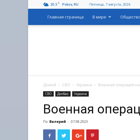
C
20.3
Пятница, 7 августа, 2026
Pskov, RU
Главная страница
В мире
Обществ
Домой
СВО
Украина
Военная операция на
СВО
Донбасс
Украина
Военная операц
По
Валерий
-
07.08.2023