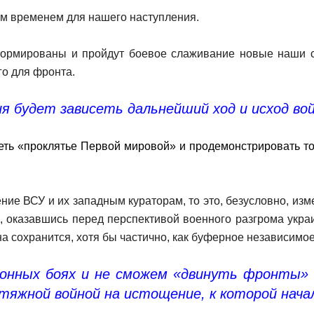
ым временем для нашего наступления.
сформированы и пройдут боевое слаживание новые наши 
го для фронта.
я будет зависеть дальнейший ход и исход во
ть «проклятье Первой мировой» и продемонстрировать то,
ие ВСУ и их западным кураторам, то это, безусловно, изм
 оказавшись перед перспективой военного разгрома украи
а сохранится, хотя бы частично, как буферное независимо
ионных боях и не сможем «двинуть фронты»
тяжной войной на истощение, к которой нача