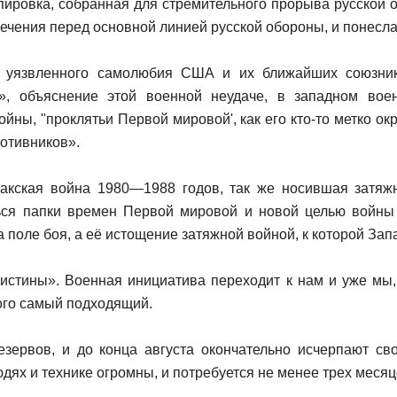
пировка, собранная для стремительного прорыва русской 
ечения перед основной линией русской обороны, и понесла
я уязвленного самолюбия США и их ближайших союзни
ом», объяснение этой военной неудаче, в западном во
ойны, "проклятьи Первой мировой', как его кто-то метко о
отивников».
акская война 1980—1988 годов, так же носившая затяж
ться папки времен Первой мировой и новой целью войны
поле боя, а её истощение затяжной войной, к которой Запад
т истины». Военная инициатива переходит к нам и уже мы
того самый подходящий.
зервов, и до конца августа окончательно исчерпают св
ях и технике огромны, и потребуется не менее трех месяц