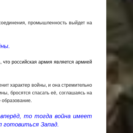
соединения, промышленность выйдет на
йны.
 что российская армия является армией
енит характер войны, и она стремительно
ны, бросятся спасать её, соглашаясь на
е образование.
 вперёд, то тогда война имеет
л готовиться Запад.