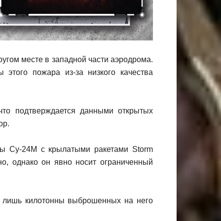
угом месте в западной части аэродрома.
 этого пожара из-за низкого качества
что подтверждается данными открытых
ор.
ты Су-24М с крылатыми ракетами Storm
но, однако он явно носит ограниченный
ут лишь килотонны выброшенных на него