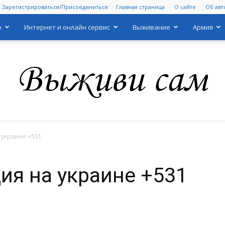
Зарегистрироваться/Присоединиться
Главная страница
О сайте
Об авт
о
Интернет и онлайн сервис
Выживание
Армия
 украине +531
Выживи
ия на украине +531
сам