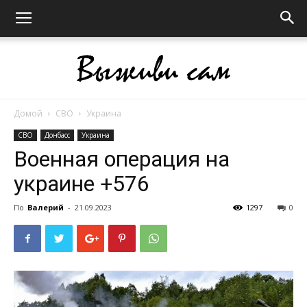
Домой
СВО
Украина
Выживи
СВО
Донбасс
Украина
Военная операция на
украине +576
сам
По
Валерий
-
21.09.2023
1297
0