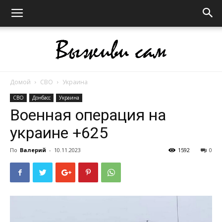
Домой
СВО
Украина
Выживи
СВО
Донбасс
Украина
Военная операция на
украине +625
сам
По
Валерий
-
10.11.2023
1592
0