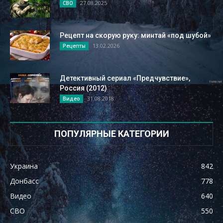
27.08.2025
СВО
Рецепт на скорую руку: минтай «под шубой»
13.02.2026
Рецепты
Детективный сериал «Предчувствие»,
Россия (2012)
31.08.2018
Видео
ПОПУЛЯРНЫЕ КАТЕГОРИИ
Украина
842
Донбасс
778
Видео
640
СВО
550