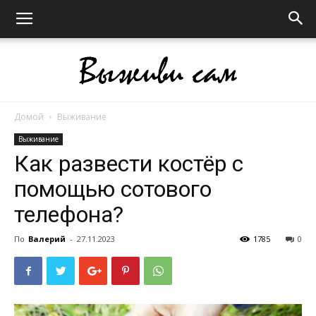
Домой
Выживание
Выживи
Выживание
Как развести костёр с
помощью сотового
сам
телефона?
По
Валерий
-
27.11.2023
1785
0