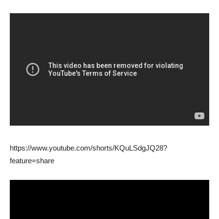
https://www.youtube.com/shorts/KQuLSdgJQ28?
feature=share