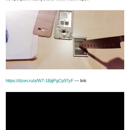
https://dzen.ru/a/W7-1BjijPgCp97yF
— link