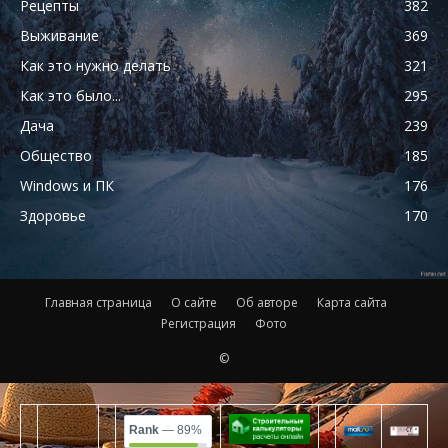
Рецепты
382
Выживание
369
Как это нужно делать
321
Как это было...
295
Дача
239
Общество
185
Windows и ПК
176
Здоровье
170
Главная страница
О сайте
Об авторе
Карта сайта
Регистрация
Фото
©
Rank
— 89%