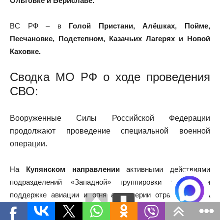
Ольговке и Бериславе.
ВС РФ – в
Голой Пристани, Алёшках, Пойме,
Песчановке, Подстепном, Казачьих Лагерях и Новой
Каховке.
Сводка МО РФ о ходе проведения
СВО
:
Вооруженные Силы Российской Федерации
продолжают проведение специальной военной
операции.
На
Купянском направлении
активными действиями
подразделений «Западной» группировки войск при
поддержке авиации и огня артиллерии отражена атака
штурмовых групп 57-й механизированной бригады ВСУ в