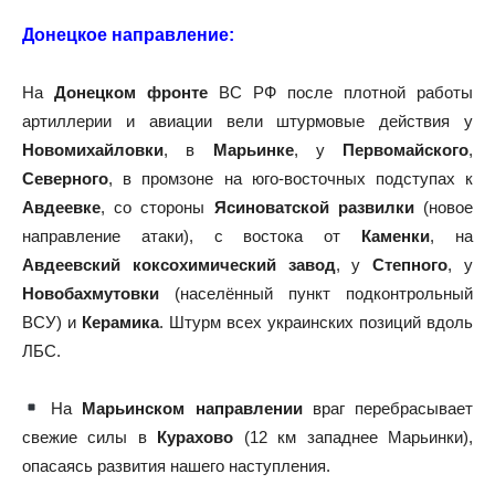
Донецкое направление:
На
Донецком фронте
ВС РФ после плотной работы
артиллерии и авиации вели штурмовые действия у
Новомихайловки
, в
Марьинке
, у
Первомайского
,
Северного
, в промзоне на юго-восточных подступах к
Авдеевке
, со стороны
Ясиноватской развилки
(новое
направление атаки), с востока от
Каменки
, на
Авдеевский коксохимический завод
, у
Степного
, у
Новобахмутовки
(населённый пункт подконтрольный
ВСУ) и
Керамика
. Штурм всех украинских позиций вдоль
ЛБС.
На
Марьинском направлении
враг перебрасывает
свежие силы в
Курахово
(12 км западнее Марьинки),
опасаясь развития нашего наступления.