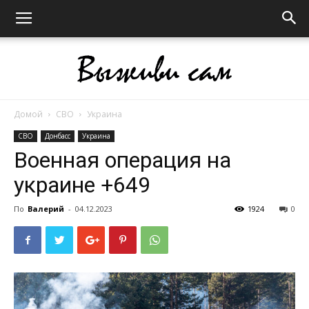
Домой
СВО
Украина
Выживи
СВО
Донбасс
Украина
Военная операция на
украине +649
сам
По
Валерий
-
04.12.2023
1924
0