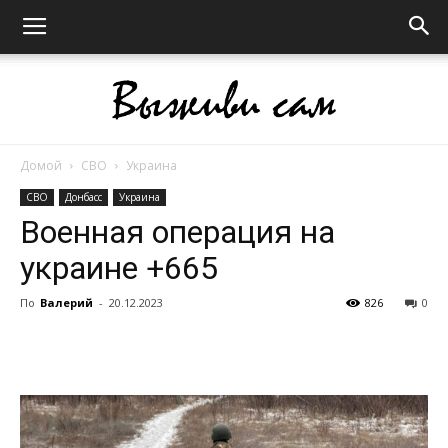
Домой
СВО
Украина
Выживи
СВО
Донбасс
Украина
Военная операция на
украине +665
сам
По
Валерий
-
20.12.2023
826
0