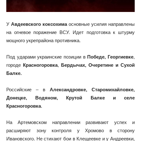
У
Авдеевского коксохима
основные усилия направлены
на огневое поражение ВСУ. Идет подготовка к штурму
мощного укрепрайона противника.
Под ударами украинские позиции в
Победе, Георгиевке
,
городе
Красногоровка
,
Бердычах, Очеретине и Сухой
Балке.
Российские – в
Александровке, Старомихайловке,
Донецке, Водяном, Крутой Балке и селе
Красногоровка
.
На Артемовском направлении развивают успех и
расширяют зону контроля у Хромово в сторону
Ивановского. Не стихают бои в Клещеевке и у Андреевки,