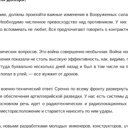
рию, должны произойти важные изменения в Вооруженных силах
Необходимо численное превосходство над противником. У них
кто вспоминать не любит. Все предпочитают говорить о контрак
ических вопросов. Это война совершенно необычная. Война ново
ения показали не столь высокую эффективность, как, видимо,
туда буквально несколько дней назад и был в том числе на 
 попал в улей, — все жужжит от дронов.
 военно-технический ответ. Срочно по всему фронту развернуть
 обеспечения артиллерийской разведки. У нас есть системы дл
основном речь идет о радиотехнических и радиолокационных 
х месторасположение и старается наносить по ним удары.
, новыми разработками молодых инженеров, конструкторов, у