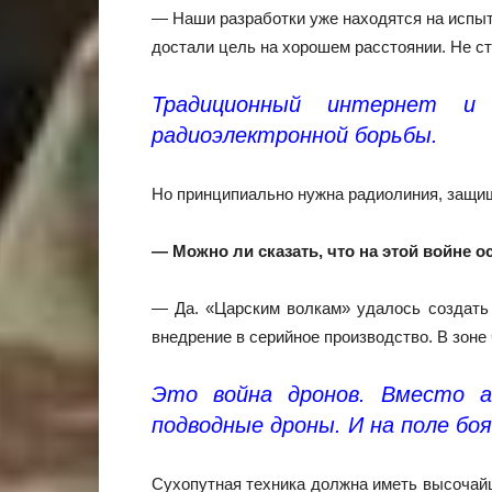
— Наши разработки уже находятся на испыт
достали цель на хорошем расстоянии. Не ст
Традиционный интернет и
радиоэлектронной борьбы.
Но принципиально нужна радиолиния, защищ
— Можно ли сказать, что на этой войне 
— Да. «Царским волкам» удалось создать
внедрение в серийное производство. В зон
Это война дронов. Вместо 
подводные дроны. И на поле бо
Сухопутная техника должна иметь высочайш