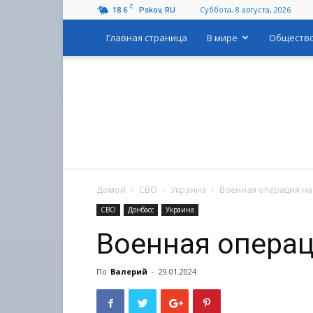
C
18.6
Суббота, 8 августа, 2026
Pskov, RU
Главная страница
В мире
Обществ
Домой
СВО
Украина
Военная операция на
СВО
Донбасс
Украина
Военная операц
По
Валерий
-
29.01.2024