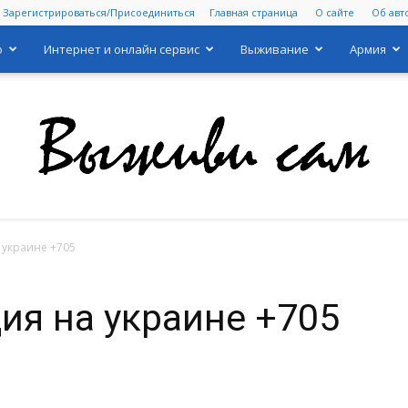
Зарегистрироваться/Присоединиться
Главная страница
О сайте
Об авт
о
Интернет и онлайн сервис
Выживание
Армия
 украине +705
Выживи
ия на украине +705
сам