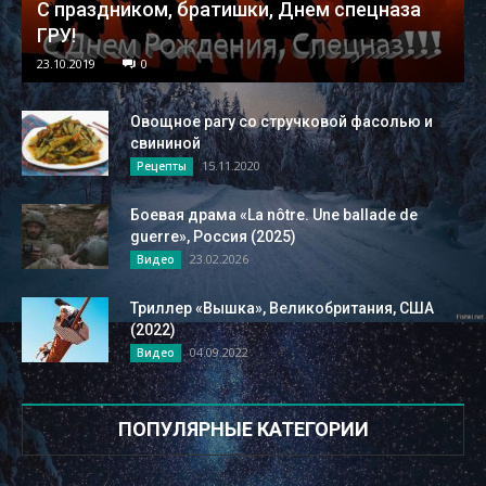
С праздником, братишки, Днем спецназа
ГРУ!
23.10.2019
0
Овощное рагу со стручковой фасолью и
свининой
15.11.2020
Рецепты
Боевая драма «La nôtre. Une ballade de
guerre», Россия (2025)
23.02.2026
Видео
Триллер «Вышка», Великобритания, США
(2022)
04.09.2022
Видео
ПОПУЛЯРНЫЕ КАТЕГОРИИ