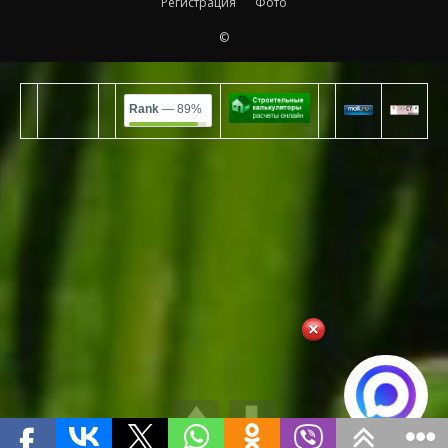
Регистрация
Фото
©
Rank
— 89%