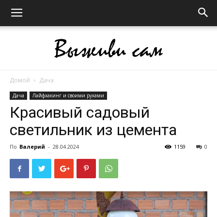
Домой
Дача
Выживи
Дача
Лайфхакинг и своими руками
Красивый садовый
светильник из цемента
сам
По
Валерий
-
28.04.2024
1159
0