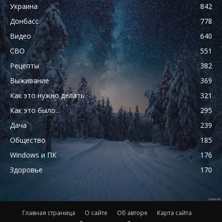
Украина
842
Донбасс
778
Видео
640
СВО
551
Рецепты
382
Выживание
369
Как это нужно делать
321
Как это было...
295
Дача
239
Общество
185
Windows и ПК
176
Здоровье
170
Главная страница
О сайте
Об авторе
Карта сайта