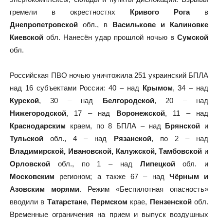
гремели в окрестностях
Кривого Рога
в
Днепропетровской
обл., в
Василькове и Калиновке
Киевской
обл. Нанесён удар прошлой ночью в
Сумской
обл.
Российская ПВО ночью уничтожила 251 украинский БПЛА
над 16 субъектами России: 40 – над
Крымом
, 34 – над
Курской
, 30 – над
Белгородской
, 20 – над
Нижегородской
, 17 – над
Воронежской
, 11 – над
Краснодарским
краем, по 8 БПЛА – над
Брянской
и
Тульской
обл., 4 – над
Рязанской
, по 2 – над
Владимирской, Ивановской, Калужской, Тамбовской
и
Орловской
обл., по 1 – над
Липецкой
обл. и
Московским
регионом; а также 67 – над
Чёрным и
Азовским морями
. Режим «Беспилотная опасность»
вводили в
Татарстане
,
Пермском
крае,
Пензенской
обл.
Временные ограничения на прием и выпуск воздушных