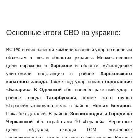
Основные итоги СВО на украине:
ВС РФ ночью нанесли комбинированный удар по военным
объектам в шести областях украины. Множественные
цели поражены в
Харькове
и области. «Искандеры»
уничтожили подстанцию в районе
Харьковского
канатного завода
. Также под удар попала
подстанция
«Бавария»
. В
Одесской
обл. нанесён ракетный удар в
районе города
Татарбунары
, кроме этого группа
«Гераней» атаковала цель в районе
Новых Беляров
.
Пока без деталей. В районе
Звенигородки
и
Городища
Черкасской
обл. отработали 10 «Гераней». Вероятные
цели: ж/д-узлы, склады ГСМ, локальные
энергокомплексы; склады и пункты дислокации. Взрывы