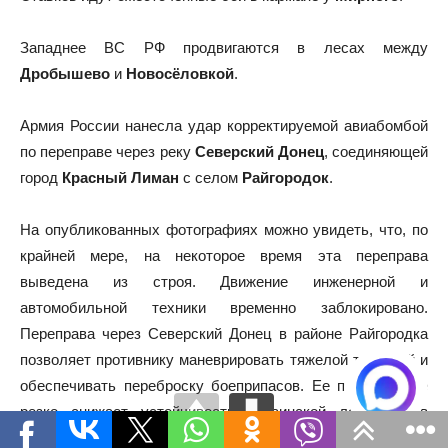
Западнее ВС РФ продвигаются в лесах между
Дробышево
и
Новосёловкой
.
Армия России нанесла удар корректируемой авиабомбой
по переправе через реку
Северский Донец
, соединяющей
город
Красный Лиман
с селом
Райгородок
.
На опубликованных фотографиях можно увидеть, что, по
крайней мере, на некоторое время эта переправа
выведена из строя. Движение инженерной и
автомобильной техники временно заблокировано.
Переправа через Северский Донец в районе Райгородка
позволяет противнику маневрировать тяжелой техникой и
обеспечивать переброску боеприпасов. Ее повреждение
резко снижает устойчивость украинской логистики в
данном секторе и вынуждает использовать обходные