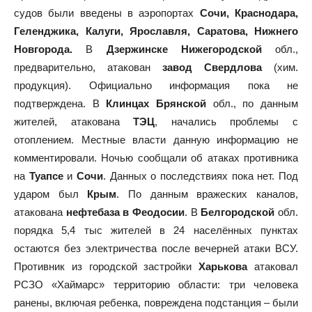
судов были введены в аэропортах
Сочи, Краснодара,
Геленджика, Калуги, Ярославля, Саратова, Нижнего
Новгорода.
В
Дзержинске
Нижегородской
обл.,
предварительно, атакован
завод Свердлова
(хим.
продукция). Официально информация пока не
подтверждена. В
Клинцах Брянской
обл., по данным
жителей, атакована
ТЭЦ
, начались проблемы с
отоплением. Местные власти данную информацию не
комментировали. Ночью сообщали об атаках противника
на
Туапсе
и
Сочи
. Данных о последствиях пока нет. Под
ударом был
Крым
. По данным вражеских каналов,
атакована
нефтебаза в Феодосии
. В
Белгородской
обл.
порядка 5,4 тыс жителей в 24 населённых пунктах
остаются без электричества после вечерней атаки ВСУ.
Противник из городской застройки
Харькова
атаковал
РСЗО «Хаймарс» территорию области: три человека
ранены, включая ребенка, повреждена подстанция – были