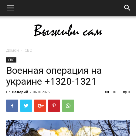
Домой
СВО
Выживи
СВО
Военная операция на
украине +1320-1321
сам
По
Валерий
-
06.10.2025
310
0