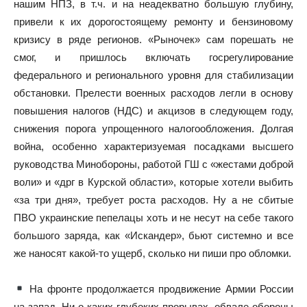
нашим НПЗ, в т.ч. и на неадекватно большую глубину,
привели к их дорогостоящему ремонту и бензиновому
кризису в ряде регионов. «Рыночек» сам порешать не
смог, и пришлось включать госрегулирование
федерального и регионального уровня для стабилизации
обстановки. Прелести военных расходов легли в основу
повышения налогов (НДС) и акцизов в следующем году,
снижения порога упрощенного налогообложения. Долгая
война, особенно характеризуемая посадками высшего
руководства Минобороны, работой ГШ с «жестами доброй
воли» и «дрг в Курской области», которые хотели выбить
«за три дня», требует роста расходов. Ну а не сбитые
ПВО украинские пепелацы хоть и не несут на себе такого
большого заряда, как «Искандер», бьют системно и все
же наносят какой-то ущерб, сколько ни пиши про обломки.
На фронте продолжается продвижение Армии России
на запад. Ни о каких глубоких прорывах, обвале обороны