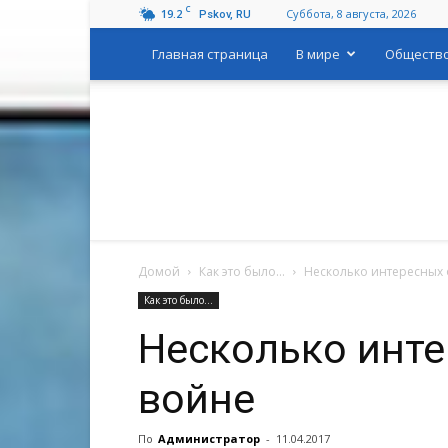
C
19.2
Суббота, 8 августа, 2026
Pskov, RU
Главная страница
В мире
Обществ
Домой
Как это было...
Несколько интересных 
Как это было...
Несколько инте
войне
По
Администратор
-
11.04.2017