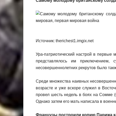
Самому молодому британскому солда
Источник: therichest1.imgix.net
Ура-патриотический настрой в первые 
представлялось им приключением, 
несовершеннолетних рекрутов было также
Среди множества наивных несовершеннол
возрасте и уже вскоре служил в Восточ
провел шесть недель в боях на Сомме 
Однако затем его мать написала в военн
Французы построили копию Парижа к