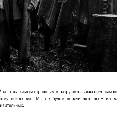
ойна стала самым страшным и разрушительным военным ко
 тому поколению. Мы не будем перечислять всем изве
дивительных.