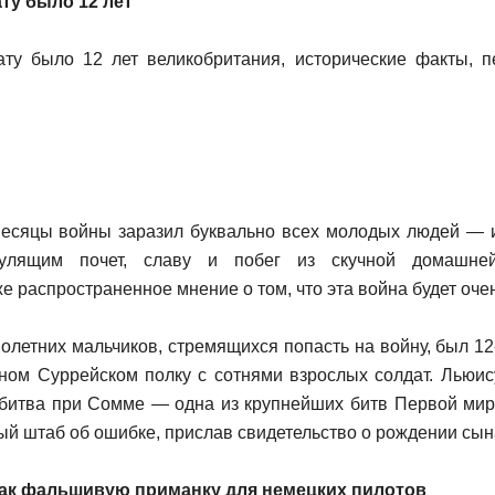
ту было 12 лет
месяцы войны заразил буквально всех молодых людей — и
сулящим почет, славу и побег из скучной домашне
 распространенное мнение о том, что эта война будет очен
етних мальчиков, стремящихся попасть на войну, был 12
ном Суррейском полку с сотнями взрослых солдат. Льюис
(битва при Сомме — одна из крупнейших битв Первой миро
ый штаб об ошибке, прислав свидетельство о рождении сына
ак фальшивую приманку для немецких пилотов