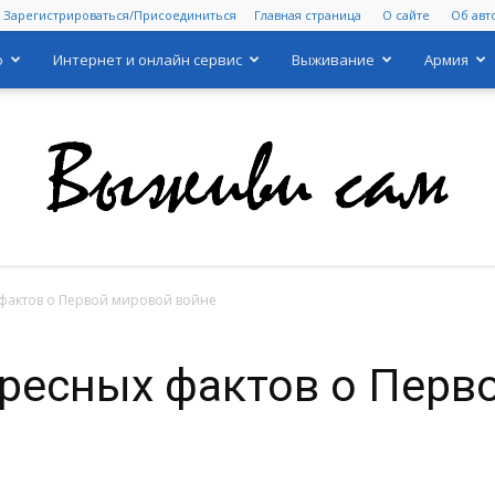
Зарегистрироваться/Присоединиться
Главная страница
О сайте
Об авт
о
Интернет и онлайн сервис
Выживание
Армия
фактов о Первой мировой войне
Выживи
ресных фактов о Перв
сам