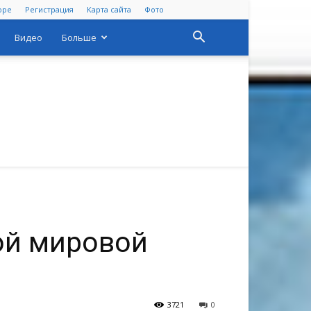
оре
Регистрация
Карта сайта
Фото
Видео
Больше
ой мировой
3721
0