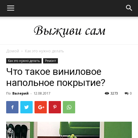
Домой
Как это нужно делать
Выживи
Как это нужно делать
Ремонт
Что такое виниловое
напольное покрытие?
сам
По
Валерий
-
12.08.2017
3273
0