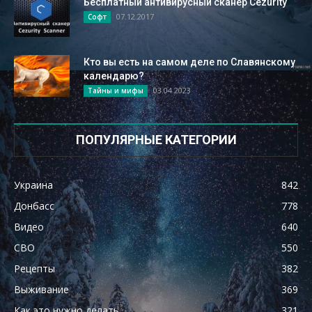
Бесплатный антивирусный сканер Cezurity
07.12.2017
Софт
Кто вы есть на самом деле по Славянскому
календарю?
03.04.2023
Тайны и мифы
ПОПУЛЯРНЫЕ КАТЕГОРИИ
Украина
842
Донбасс
778
Видео
640
СВО
550
Рецепты
382
Выживание
369
Как это нужно делать
321