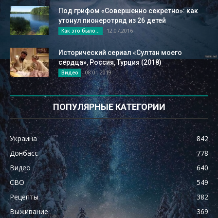
Под грифом «Совершенно секретно»: как
утонул пионеротряд из 26 детей
12.07.2016
Как это было...
Исторический сериал «Султан моего
сердца», Россия, Турция (2018)
08.01.2019
Видео
ПОПУЛЯРНЫЕ КАТЕГОРИИ
Украина
842
Донбасс
778
Видео
640
СВО
549
Рецепты
382
Выживание
369