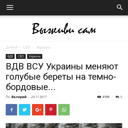
Домой
СВО
Украина
Выживи
ВДВ
СВО
Украина
ВДВ ВСУ Украины меняют
голубые береты на темно-
сам
бордовые...
По
Валерий
-
24.11.2017
4199
0