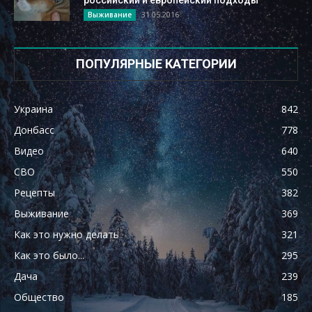
российский и европейский подходы
31.05.2016
Выживание
ПОПУЛЯРНЫЕ КАТЕГОРИИ
Украина
842
Донбасс
778
Видео
640
СВО
550
Рецепты
382
Выживание
369
Как это нужно делать
321
Как это было...
295
Дача
239
Общество
185