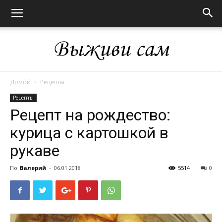
Домой
Рецепты
Выживи
Рецепты
Рецепт на рождество:
курица с картошкой в
сам
рукаве
По
Валерий
-
06.01.2018
5514
0