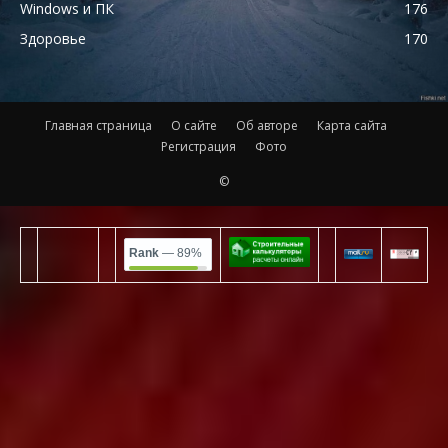
Windows и ПК
176
Здоровье
170
Главная страница
О сайте
Об авторе
Карта сайта
Регистрация
Фото
©
Rank
— 89%