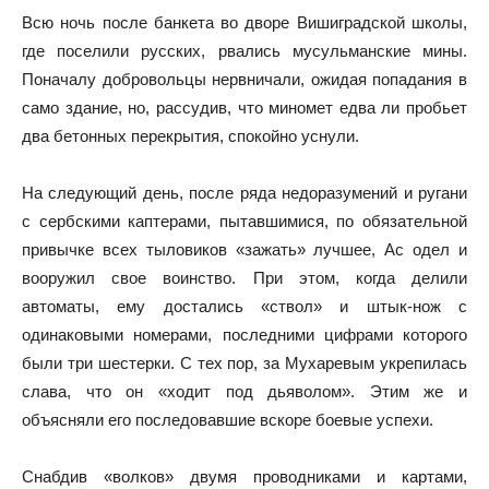
Всю ночь после банкета во дворе Вишиградской школы,
где поселили русских, рвались мусульманские мины.
Поначалу добровольцы нервничали, ожидая попадания в
само здание, но, рассудив, что миномет едва ли пробьет
два бетонных перекрытия, спокойно уснули.
На следующий день, после ряда недоразумений и ругани
с сербскими каптерами, пытавшимися, по обязательной
привычке всех тыловиков «зажать» лучшее, Ас одел и
вооружил свое воинство. При этом, когда делили
автоматы, ему достались «ствол» и штык-нож с
одинаковыми номерами, последними цифрами которого
были три шестерки. С тех пор, за Мухаревым укрепилась
слава, что он «ходит под дьяволом». Этим же и
объясняли его последовавшие вскоре боевые успехи.
Снабдив «волков» двумя проводниками и картами,