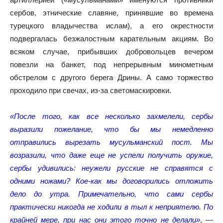
сербов, этнические славяне, принявшие во времена
турецкого владычества ислам), а его окрестности
подвергалась безжалостным карательным акциям. Во
всяком случае, прибывших добровольцев вечером
повезли на банкет, под непрерывным минометным
обстрелом с другого берега Дрины. А само торжество
проходило при свечах, из-за светомаскировки.
«После того, как все несколько захмелели, сербы
выразили пожелание, что бы мы немедленно
отправились вырезать мусульманский пост. Мы
возразили, что даже еще не успели получить оружие,
сербы удивились: неужели русские не справятся с
одними ножами? Кое-как мы договорились отложить
дело до утра. Примечательно, что сами сербы
практически никогда не ходили в тыл к неприятелю. По
крайней мере, при нас они этого точно не делали»
, —