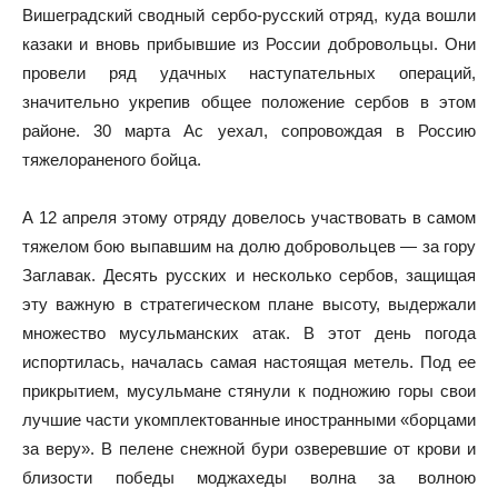
Вишеградский сводный сербо-русский отряд, куда вошли
казаки и вновь прибывшие из России добровольцы. Они
провели ряд удачных наступательных операций,
значительно укрепив общее положение сербов в этом
районе. 30 марта Ас уехал, сопровождая в Россию
тяжелораненого бойца.
А 12 апреля этому отряду довелось участвовать в самом
тяжелом бою выпавшим на долю добровольцев — за гору
Заглавак. Десять русских и несколько сербов, защищая
эту важную в стратегическом плане высоту, выдержали
множество мусульманских атак. В этот день погода
испортилась, началась самая настоящая метель. Под ее
прикрытием, мусульмане стянули к подножию горы свои
лучшие части укомплектованные иностранными «борцами
за веру». В пелене снежной бури озверевшие от крови и
близости победы моджахеды волна за волною