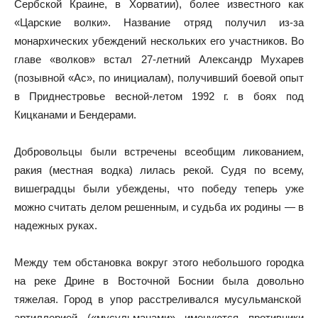
Сербской Краине, в Хорватии), более известного как
«Царские волки». Название отряд получил из-за
монархических убеждений нескольких его участников. Во
главе «волков» встал 27-летний Александр Мухарев
(позывной «Ас», по инициалам), получивший боевой опыт
в Приднестровье весной-летом 1992 г. в боях под
Кицканами и Бендерами.
Добровольцы были встречены всеобщим ликованием,
ракия (местная водка) лилась рекой. Судя по всему,
вишеградцы были убеждены, что победу теперь уже
можно считать делом решенным, и судьба их родины — в
надежных руках.
Между тем обстановка вокруг этого небольшого городка
на реке Дрине в Восточной Боснии была довольно
тяжелая. Город в упор расстреливался мусульманской
артиллерией («мусульманами» именуются противники