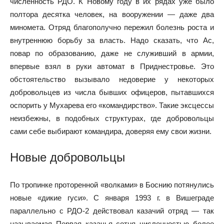
численность РДО. К Новому году в их рядах уже было
полтора десятка человек, на вооружении — даже два
миномета. Отряд благополучно пережил болезнь роста и
внутреннюю борьбу за власть. Надо сказать, что Ас,
повар по образованию, даже не служивший в армии,
впервые взял в руки автомат в Приднестровье. Это
обстоятельство вызывало недоверие у некоторых
добровольцев из числа бывших офицеров, пытавшихся
оспорить у Мухарева его «командирство». Такие эксцессы
неизбежны, в подобных структурах, где добровольцы
сами себе выбирают командира, доверяя ему свои жизни.
Новые добровольцы
По тропинке проторенной «волками» в Боснию потянулись
новые «дикие гуси». С января 1993 г. в Вишеграде
параллельно с РДО-2 действовал казачий отряд — так
называемая Первая казачья сотня численностью более