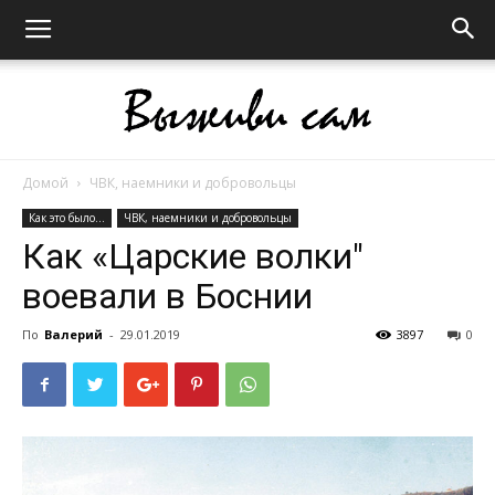
Домой
ЧВК, наемники и добровольцы
Выживи
Как это было...
ЧВК, наемники и добровольцы
Как «Царские волки"
воевали в Боснии
сам
По
Валерий
-
29.01.2019
3897
0