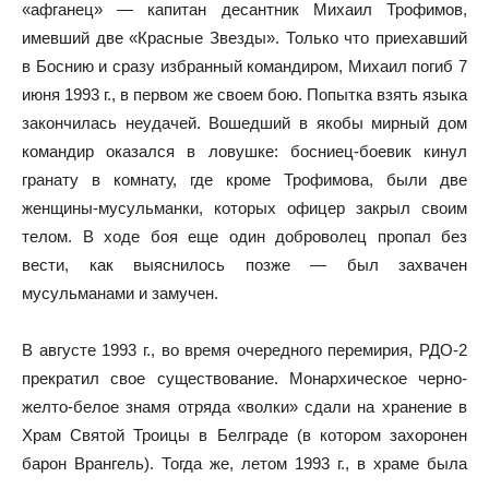
«афганец» — капитан десантник Михаил Трофимов,
имевший две «Красные Звезды». Только что приехавший
в Боснию и сразу избранный командиром, Михаил погиб 7
июня 1993 г., в первом же своем бою. Попытка взять языка
закончилась неудачей. Вошедший в якобы мирный дом
командир оказался в ловушке: босниец-боевик кинул
гранату в комнату, где кроме Трофимова, были две
женщины-мусульманки, которых офицер закрыл своим
телом. В ходе боя еще один доброволец пропал без
вести, как выяснилось позже — был захвачен
мусульманами и замучен.
В августе 1993 г., во время очередного перемирия, РДО-2
прекратил свое существование. Монархическое черно-
желто-белое знамя отряда «волки» сдали на хранение в
Храм Святой Троицы в Белграде (в котором захоронен
барон Врангель). Тогда же, летом 1993 г., в храме была