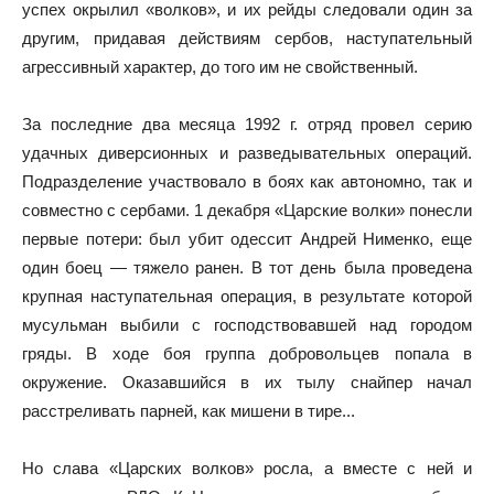
успех окрылил «волков», и их рейды следовали один за
другим, придавая действиям сербов, наступательный
агрессивный характер, до того им не свойственный.
За последние два месяца 1992 г. отряд провел серию
удачных диверсионных и разведывательных операций.
Подразделение участвовало в боях как автономно, так и
совместно с сербами. 1 декабря «Царские волки» понесли
первые потери: был убит одессит Андрей Нименко, еще
один боец — тяжело ранен. В тот день была проведена
крупная наступательная операция, в результате которой
мусульман выбили с господствовавшей над городом
гряды. В ходе боя группа добровольцев попала в
окружение. Оказавшийся в их тылу снайпер начал
расстреливать парней, как мишени в тире...
Но слава «Царских волков» росла, а вместе с ней и